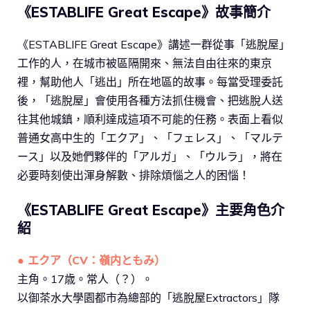
《ESTABLIFE Great Escape》故事簡介
《ESTABLIFE Great Escape》講述一群從事「逃脫屋」
工作的人，在城市被區隔開來、無法自由往來的東京
裡，幫助他人「逃出」所在地區的故事。每當受理委託
後，「逃脫屋」會使用各種方法抓住機會、把逃脫人送
往其他城鎮，順利達成這項不可能的任務。表面上看似
普通女高中生的「エクア」、「フェレス」、「マルテ
ース」以及她們夥伴的「アルガ」、「ウルラ」，將在
必要時刻使出渾身解數、排除煩惱之人的困惱！
《ESTABLIFE Great Escape》主要角色介
紹
●
エクア
（CV：嶺内ともみ）
主角。17歳。常人（？）。
以御茶水大學園都市為總部的「逃脫屋Extractors」隊