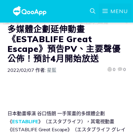
MENU
多媒體企劃延伸動畫
《ESTABLIFE Great
Escape》預告PV、主要聲優
公佈！預計4月開始放送
0
0
2022/02/07
作者:
星藍
日本動畫導演 谷口悟朗 一手策畫的多媒體企劃
《
ESTABLIFE
》（エスタブライフ），其電視動畫
《ESTABLIFE Great Escape》（エスタブライフ グレイ