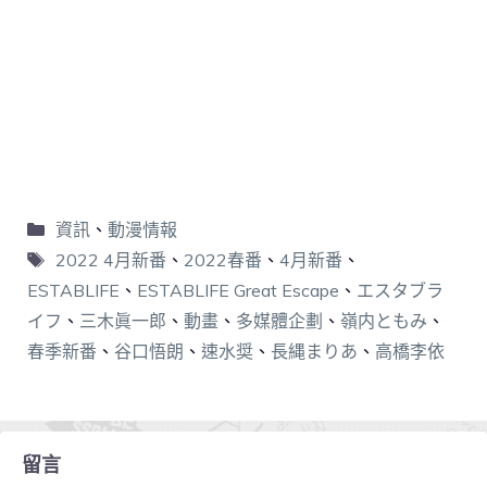
資訊
、
動漫情報
2022 4月新番
、
2022春番
、
4月新番
、
ESTABLIFE
、
ESTABLIFE Great Escape
、
エスタブラ
イフ
、
三木眞一郎
、
動畫
、
多媒體企劃
、
嶺内ともみ
、
春季新番
、
谷口悟朗
、
速水奨
、
長縄まりあ
、
高橋李依
留言