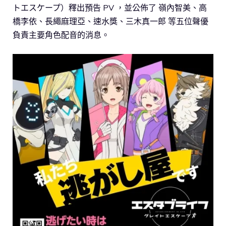
トエスケープ）釋出預告 PV ，並公佈了 嶺內智美、高
橋李依、長繩麻理亞、速水獎、三木真一郎 等五位聲優
負責主要角色配音的消息。