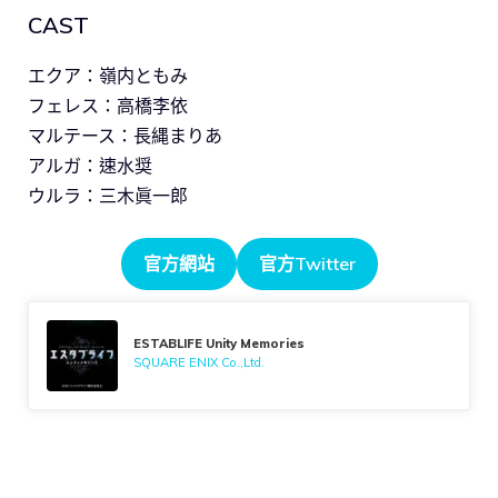
CAST
エクア：嶺内ともみ
フェレス：高橋李依
マルテース：長縄まりあ
アルガ：速水奨
ウルラ：三木眞一郎
官方網站
官方Twitter
ESTABLIFE Unity Memories
SQUARE ENIX Co.,Ltd.