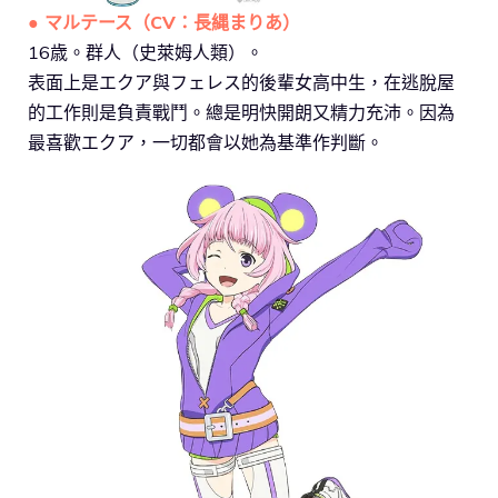
● マルテース（CV：長縄まりあ）
16歳。群人（史萊姆人類）。
表面上是エクア與フェレス的後輩女高中生，在逃脫屋
的工作則是負責戰鬥。總是明快開朗又精力充沛。因為
最喜歡エクア，一切都會以她為基準作判斷。