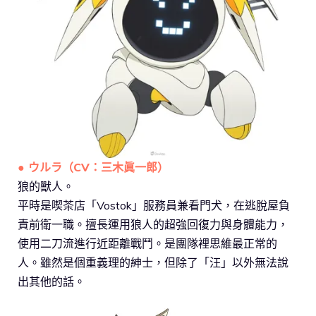
● ウルラ（CV：三木眞一郎）
狼的獸人。
平時是喫茶店「Vostok」服務員兼看門犬，在逃脫屋負
責前衛一職。擅長運用狼人的超強回復力與身體能力，
使用二刀流進行近距離戰鬥。是團隊裡思維最正常的
人。雖然是個重義理的紳士，但除了「汪」以外無法說
出其他的話。