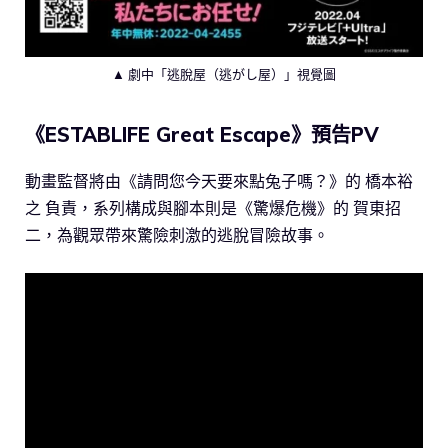
▲ 劇中「逃脫屋（逃がし屋）」視覺圖
《ESTABLIFE Great Escape》預告PV
動畫監督將由《請問您今天要來點兔子嗎？》的 橋本裕
之 負責，系列構成與腳本則是《驚爆危機》的 賀東招
二，為觀眾帶來驚險刺激的逃脫冒險故事。