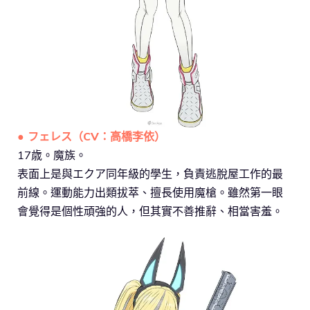
● フェレス（CV：高橋李依）
17歳。魔族。
表面上是與エクア同年級的學生，負責逃脫屋工作的最
前線。運動能力出類拔萃、擅長使用魔槍。雖然第一眼
會覺得是個性頑強的人，但其實不善推辭、相當害羞。