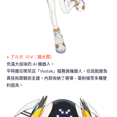
● アルガ（CV：速水奨）
充滿大叔味的 AI 機器人。
平時擔任喫茶店「Vostok」服務員機器人，在逃脫屋負
責技術跟戰術支援。內部收納了導彈、雷射槍等多種便
利道具。