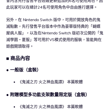
會內含先行發售平台透過更新追加的6名可使用角色，因
此玩家可以在總計24名可使用角色中自由進行選擇。
另外，在 Nintendo Switch 版中，可用於開放角色的鬼
滅點數，先行發售平台版本中作為豪華版特典的「蝴蝶
屋病人服」，以及在Nintendo Switch 版初次公開的「鬼
滅學園・夏服」等可用於VS模式使用的服裝，皆能夠在
遊戲開頭取得。
■ 商品內容
● 一般版（盒裝）
《鬼滅之刃 火之神血風譚》 本篇軟體
● 附贈模型多功能支架數量限定版（盒裝）
《鬼滅之刃 火之神血風譚》 本篇軟體