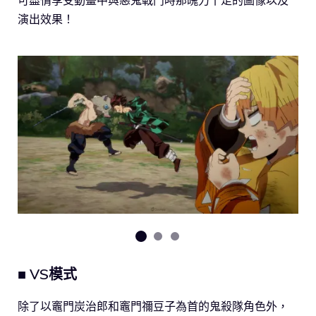
可盡情享受動畫中與惡鬼戰鬥時那魄力十足的圖像以及
演出效果！
■ VS模式
除了以竈門炭治郎和竈門禰豆子為首的鬼殺隊角色外，