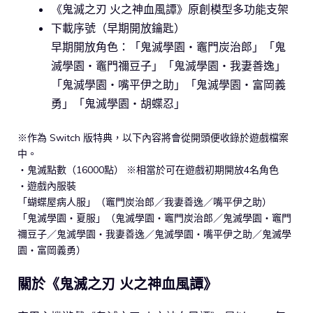
《鬼滅之刃 火之神血風譚》原創模型多功能支架
下載序號（早期開放鑰匙）
早期開放角色：「鬼滅學園・竈門炭治郎」「鬼
滅學園・竈門禰豆子」「鬼滅學園・我妻善逸」
「鬼滅學園・嘴平伊之助」「鬼滅學園・富岡義
勇」「鬼滅學園・胡蝶忍」
※作為 Switch 版特典，以下內容將會從開頭便收錄於遊戲檔案
中。
・鬼滅點數（16000點） ※相當於可在遊戲初期開放4名角色
・遊戲內服裝
「蝴蝶屋病人服」（竈門炭治郎／我妻善逸／嘴平伊之助）
「鬼滅學園・夏服」（鬼滅學園・竈門炭治郎／鬼滅學園・竈門
禰豆子／鬼滅學園・我妻善逸／鬼滅學園・嘴平伊之助／鬼滅學
園・富岡義勇）
關於《鬼滅之刃 火之神血風譚》