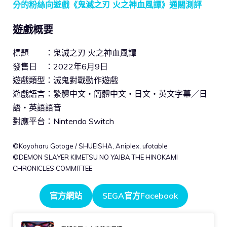
分的粉絲向遊戲《鬼滅之刃 火之神血風譚》通關測評
遊戲概要
標題 ：鬼滅之刃 火之神血風譚
發售日 ：2022年6月9日
遊戲類型：滅鬼對戰動作遊戲
遊戲語言：繁體中文・簡體中文・日文・英文字幕／日
語・英語語音
對應平台：Nintendo Switch
©Koyoharu Gotoge / SHUEISHA, Aniplex, ufotable
©DEMON SLAYER KIMETSU NO YAIBA THE HINOKAMI
CHRONICLES COMMITTEE
官方網站
SEGA官方Facebook