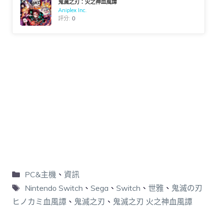
鬼滅之刃：火之神血風譚
Aniplex Inc.
評分:
0
PC&主機
、
資訊
Nintendo Switch
、
Sega
、
Switch
、
世雅
、
鬼滅の刃
ヒノカミ血風譚
、
鬼滅之刃
、
鬼滅之刃 火之神血風譚