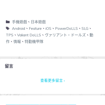
手機遊戲
、
日本遊戲
Android
、
Feature
、
iOS
、
PowerDoLLS
、
SLG
、
TPS
、
Valiant DoLLS
、
ヴァリアント・ドールズ
、
動
作
、
情報
、
特勤機甲隊
留言
查看更多留言 ›