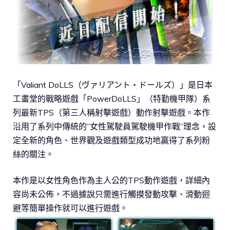
「Valiant DoLLS（ヴァリアント・ドールズ）」是日本
工畫堂的戰略遊戲「PowerDoLLS」（特勤機甲隊）系
列最新TPS（第三人稱射擊遊戲）動作射擊遊戲。本作
沿用了系列中傳統的”女性駕駛員駕駛機甲作戰”理念，設
定全新的角色、世界觀及遊戲類型成功地贏得了系列粉
絲的關注。
本作是以女性角色作為主人公的TPS動作遊戲，詳細內
容尚未公佈，不過據說只需進行觸摸發動攻擊、滑動迴
避等簡單操作就可以進行遊戲。