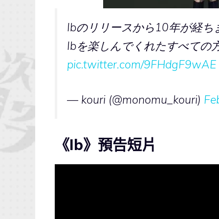
Ibのリリースから10年が経ち
Ibを楽しんでくれたすべての
pic.twitter.com/9FHdgF9wAE
— kouri (@monomu_kouri)
Fe
《Ib》預告短片