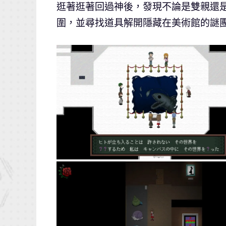
逛著逛著回過神後，發現不論是雙親還是
圍，並尋找道具解開隱藏在美術館的謎