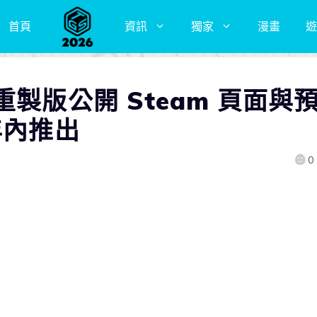
首頁
資訊
獨家
漫畫
遊
製版公開 Steam 頁面與
年內推出
0