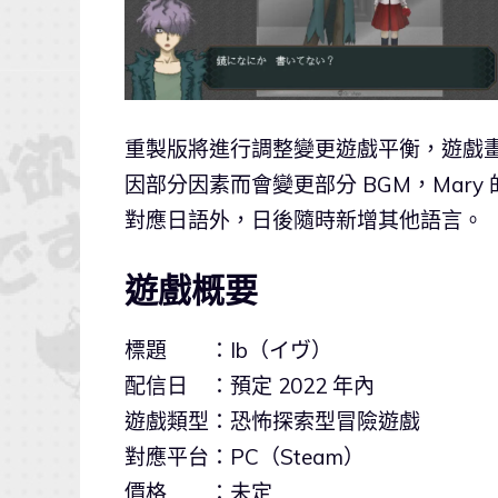
重製版將進行調整變更遊戲平衡，遊戲
因部分因素而會變更部分 BGM，Mary
對應日語外，日後隨時新增其他語言。
遊戲概要
標題 ：Ib（イヴ）
配信日 ：預定 2022 年內
遊戲類型：恐怖探索型冒險遊戲
對應平台：PC（Steam）
價格 ：未定