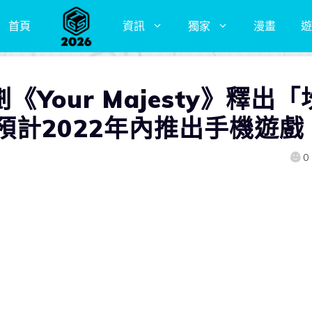
首頁
資訊
獨家
漫畫
遊
《Your Majesty》釋出「
預計2022年內推出手機遊戲
0