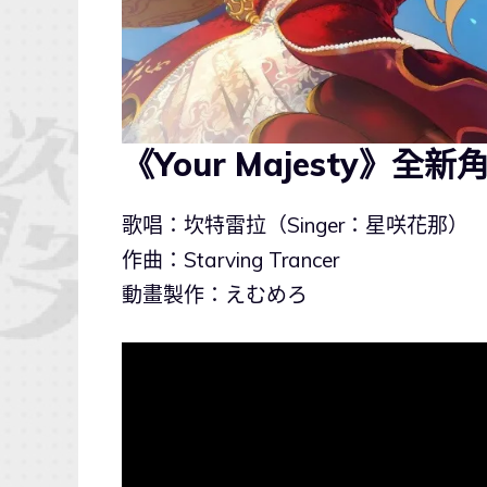
《Your Majesty》全
歌唱：坎特雷拉（Singer：星咲花那）
作曲：Starving Trancer
動畫製作：えむめろ