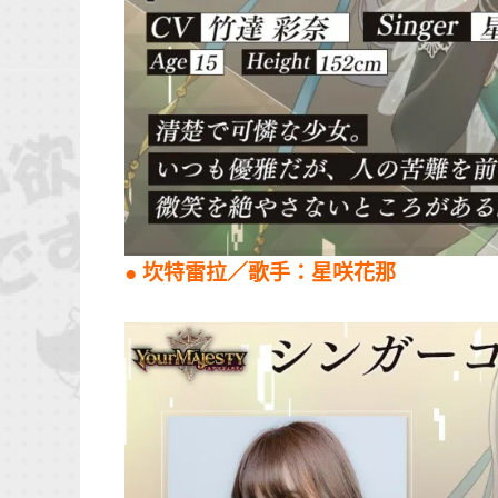
●
坎特雷拉
／歌手：
星咲花那