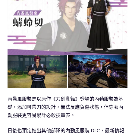
內勤風服裝是以原作《刀劍亂舞》登場的內勤服裝為基
礎，添加可帶刀的設計，無法反應負傷狀態，但穿著內
勤服裝更容易累計必殺技量表。
日後也預定推出其他部隊的內勤風服裝 DLC，最新情報