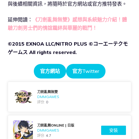
與後續相關資訊，將隨時於官方網站或官方推特發表。
延伸閱讀：
《刀劍亂舞無雙》感想與系統魅力介紹！體
驗刀劍男士們的情誼羈絆與華麗的戰鬥！
©2015 EXNOA LLC/NITRO PLUS ©コーエーテクモ
ゲームス All rights reserved.
官方網站
官方Twitter
刀劍亂舞無雙
DMMGAMES
評分:
0
刀劍亂舞ONLINE | 日版
安裝
DMMGAMES
評分:
4.7