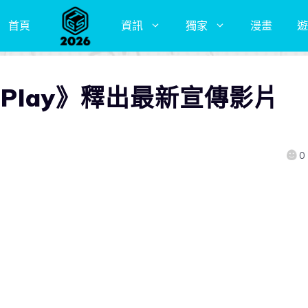
首頁
資訊
獨家
漫畫
遊
ll Play》釋出最新宣傳影片
0