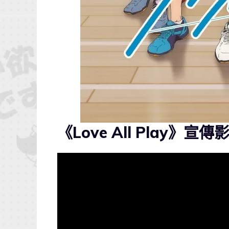
《Love All Play》宣傳