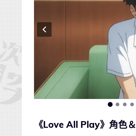
《Love All Play》角