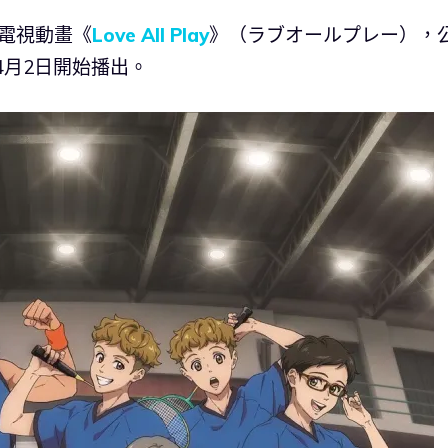
的電視動畫《
Love All Play
》（ラブオールプレー），
4月2日開始播出。