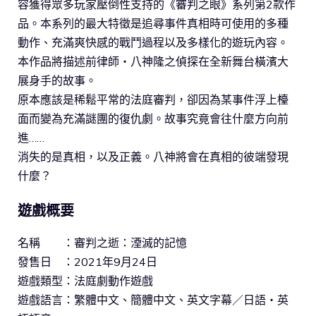
容獲得眾多玩家壓倒性支持的《審判之眼》系列第2款作
品。本系列的最大特徵是追尋事件真相時可使用的多種
動作、充滿爽快感的戰鬥過程以及多樣化的遊玩內容。
本作品將描述前律師・八神隆之偵探在全新舞台橫濱大
展身手的故事。
原本應該是稀鬆平常的法庭審判，卻因為某事件浮上檯
面而變為充滿謎團的復仇劇。故事究竟會往什麼方向前
進……
消失的是真相，以及正義。八神將會在真相的彼端發現
什麼？
遊戲概要
名稱 ：審判之逝：湮滅的記憶
發售日 ：2021年9月24日
遊戲類型：法庭劇動作遊戲
遊戲語言：繁體中文、簡體中文、英文字幕／日語・英