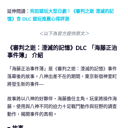
延伸閱讀：
宛如遊玩大型日劇！《審判之逝 湮滅的記
憶》含 DLC 遊玩推薦心得評測
＜以下為官方提供原文＞
《審判之逝：湮滅的記憶》DLC 「海藤正治
事件簿」 介紹
「海藤正治事件簿」是《審判之逝：湮滅的記憶》事件
落幕後的故事。八神出差不在的期間，東京新宿神室町
將發生新的事件―
故事將以八神的好夥伴・海藤擔任主角。玩家將操作海
藤，使用與八神不同的迫力十足戰鬥動作與狂野的調查
動作，揭開事件的真相。