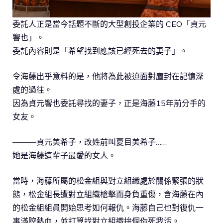
委託人正是當今話題不斷的大型創投企業的 CEO「貞元
響也」。
委託內容則是「希望找到應該已經死去的妻子」。
令海藤出乎意料的是，他將為此被迫面對塵封在記憶深
處的過往。
因為貞元響也委託尋找的妻子，正是海藤15年前分手的
女友。
―――貞元美希子，改姓前叫夏目美希子……
她是海藤這輩子最愛的女人。
當時，海藤所屬的松金組與對立組織處於關係緊張的狀
態，松金組長遭對立組織槍擊而身負重傷，含海藤在內
的松金組組員開始思考如何報仇。海藤自己也對復仇一
事滿腔熱血，並打算找對立組織拚個你死我活。