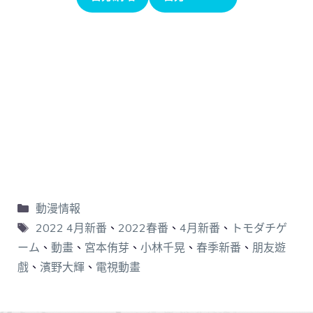
動漫情報
2022 4月新番
、
2022春番
、
4月新番
、
トモダチゲ
ーム
、
動畫
、
宮本侑芽
、
小林千晃
、
春季新番
、
朋友遊
戲
、
濱野大輝
、
電視動畫