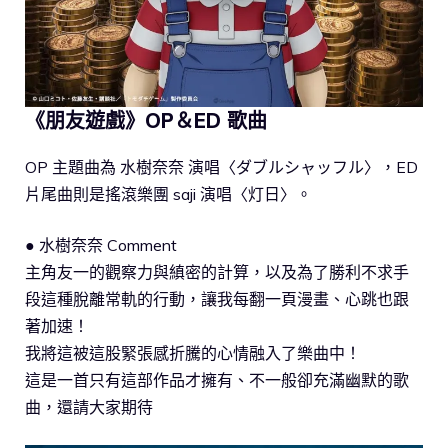
《朋友遊戲》OP＆ED 歌曲
OP 主題曲為 水樹奈奈 演唱〈ダブルシャッフル〉，ED
片尾曲則是搖滾樂團 saji 演唱〈灯日〉。
● 水樹奈奈 Comment
主角友一的觀察力與縝密的計算，以及為了勝利不求手
段這種脫離常軌的行動，讓我每翻一頁漫畫、心跳也跟
著加速！
我將這被這股緊張感折騰的心情融入了樂曲中！
這是一首只有這部作品才擁有、不一般卻充滿幽默的歌
曲，還請大家期待