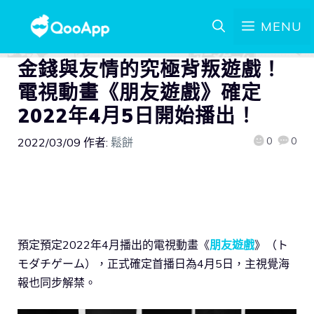
MENU
金錢與友情的究極背叛遊戲！
電視動畫《朋友遊戲》確定
2022年4月5日開始播出！
0
0
2022/03/09
作者:
鬆餅
預定預定2022年4月播出的電視動畫《
朋友遊戲
》（ト
モダチゲーム），正式確定首播日為4月5日，主視覺海
報也同步解禁。