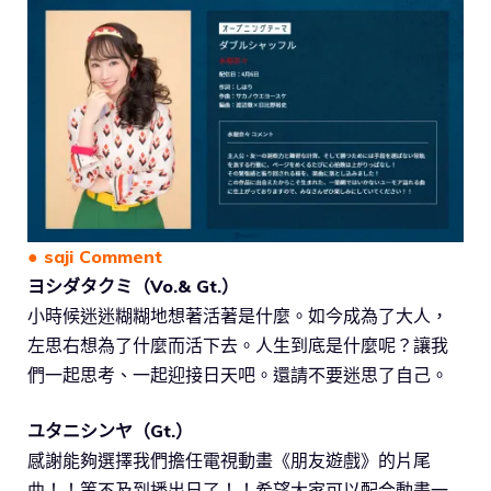
● saji Comment
ヨシダタクミ（Vo.& Gt.）
小時候迷迷糊糊地想著活著是什麼。如今成為了大人，
左思右想為了什麼而活下去。人生到底是什麼呢？讓我
們一起思考、一起迎接日天吧。還請不要迷思了自己。
ユタニシンヤ（Gt.）
感謝能夠選擇我們擔任電視動畫《朋友遊戲》的片尾
曲！！等不及到播出日了！！希望大家可以配合動畫一