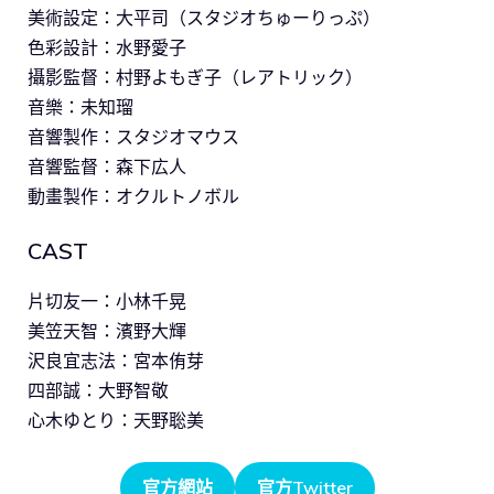
美術設定：大平司（スタジオちゅーりっぷ）
色彩設計：水野愛子
攝影監督：村野よもぎ子（レアトリック）
音樂：未知瑠
音響製作：スタジオマウス
音響監督：森下広人
動畫製作：オクルトノボル
CAST
片切友一：小林千晃
美笠天智：濱野大輝
沢良宜志法：宮本侑芽
四部誠：大野智敬
心木ゆとり：天野聡美
官方網站
官方Twitter