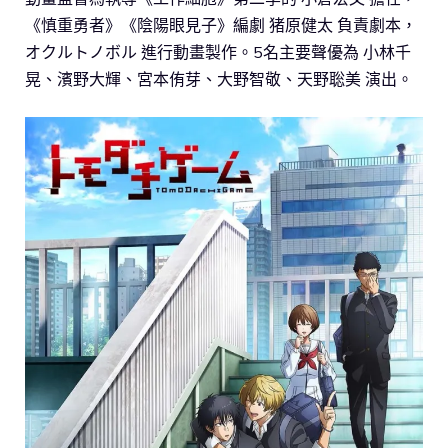
《慎重勇者》《陰陽眼見子》編劇 猪原健太 負責劇本，
オクルトノボル 進行動畫製作。5名主要聲優為 小林千
晃、濱野大輝、宮本侑芽、大野智敬、天野聡美 演出。