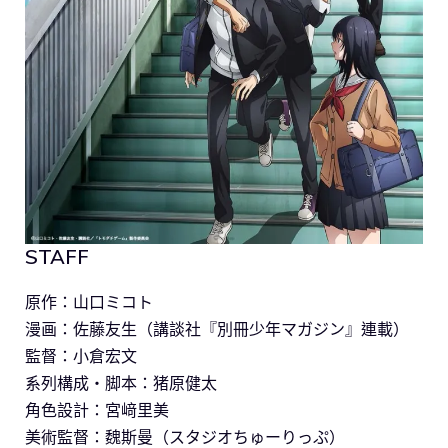
STAFF
原作：山口ミコト
漫画：佐藤友生（講談社『別冊少年マガジン』連載）
監督：小倉宏文
系列構成・脚本：猪原健太
角色設計：宮﨑里美
美術監督：魏斯曼（スタジオちゅーりっぷ）