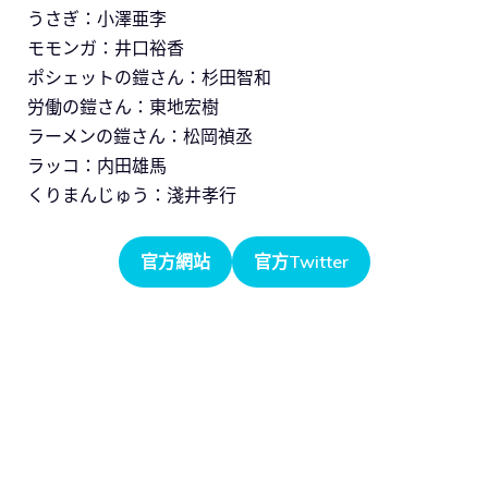
うさぎ：小澤亜李
モモンガ：井口裕香
ポシェットの鎧さん：杉田智和
労働の鎧さん：東地宏樹
ラーメンの鎧さん：松岡禎丞
ラッコ：内田雄馬
くりまんじゅう：淺井孝行
官方網站
官方Twitter