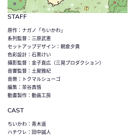
STAFF
原作：ナガノ「ちいかわ」
系列監督：三原武憲
セットアップデザイン：朝倉夕貴
色彩設計：石黒けい
攝影監督：金子直広（三晃プロダクション）
音響監督：土屋雅紀
音樂：トクマルシューゴ
編集：茶谷真悟
動畫製作：動画工房
CAST
ちいかわ：青木遥
ハチワレ：田中誠人