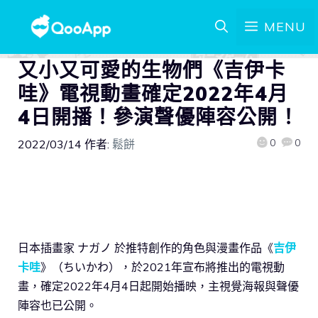
MENU
又小又可愛的生物們《吉伊卡
哇》電視動畫確定2022年4月
4日開播！參演聲優陣容公開！
0
0
2022/03/14
作者:
鬆餅
日本插畫家 ナガノ 於推特創作的角色與漫畫作品《
吉伊
卡哇
》（ちいかわ），於2021年宣布將推出的電視動
畫，確定2022年4月4日起開始播映，主視覺海報與聲優
陣容也已公開。