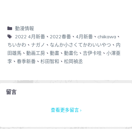
動漫情報
2022 4月新番
、
2022春番
、
4月新番
、
chiikawa
、
ちいかわ
、
ナガノ
、
なんか小さくてかわいいやつ
、
内
田雄馬
、
動画工房
、
動畫
、
動畫化
、
吉伊卡哇
、
小澤亜
李
、
春季新番
、
杉田智和
、
松岡禎丞
留言
查看更多留言 ›