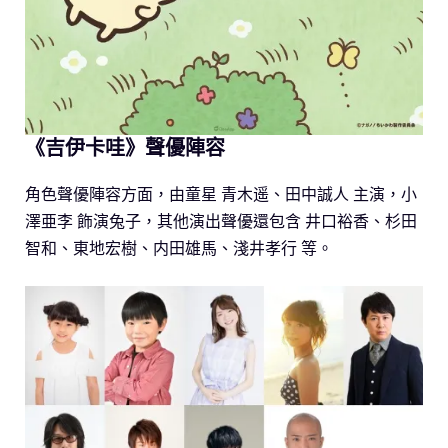
《吉伊卡哇》聲優陣容
角色聲優陣容方面，由童星 青木遥、田中誠人 主演，小
澤亜李 飾演兔子，其他演出聲優還包含 井口裕香、杉田
智和、東地宏樹、内田雄馬、淺井孝行 等。