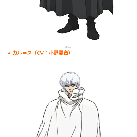
● カル＝ス（CV：小野賢章）