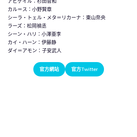
アビゲイル：杉田智和
カル＝ス：小野賢章
シーラ・トェル・メタ＝リカーナ：東山奈央
ラーズ：松岡禎丞
シーン・ハリ：小澤亜李
カイ・ハーン：伊藤静
ダイ＝アモン：子安武人
官方網站
官方Twitter