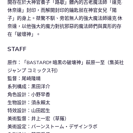
開存在於大神官養子「路歇」體內的古老魔法師「達克·
休奈達」封印，而解開封印的鑰匙就在神官女兒「陽
子」的身上。桀驁不馴、旁若無人的強大魔法師達克·休
奈達，以他強大的魔力對抗邪惡的魔法師們與異形的存
在「破壞神」。
STAFF
原作：「BASTARD!! 暗黒の破壊神」萩原一至（集英社
ジャンプ コミックス刊）
監督：尾崎隆晴
系列構成：黒田洋介
角色設計：小野早香
生物設計：須永賴太
特效設計：山田起生
美術監督：井上一宏（草薙）
美術設定：バーンストーム・デザインラボ