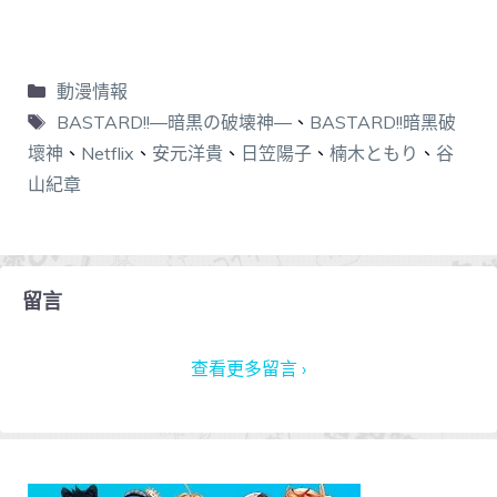
動漫情報
BASTARD!!―暗黒の破壊神―
、
BASTARD!!暗黑破
壞神
、
Netflix
、
安元洋貴
、
日笠陽子
、
楠木ともり
、
谷
山紀章
留言
查看更多留言 ›