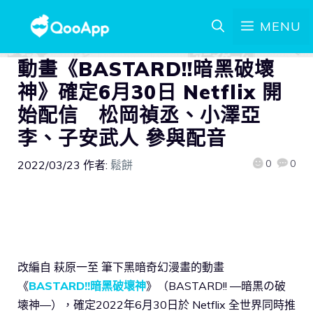
MENU
動畫《BASTARD!!暗黑破壞
神》確定6月30日 Netflix 開
始配信 松岡禎丞、小澤亞
李、子安武人 參與配音
0
0
2022/03/23
作者:
鬆餅
改編自 萩原一至 筆下黑暗奇幻漫畫的動畫
《
BASTARD!!暗黑破壞神
》（BASTARD!! ―暗黒の破
壊神―），確定2022年6月30日於 Netflix 全世界同時推