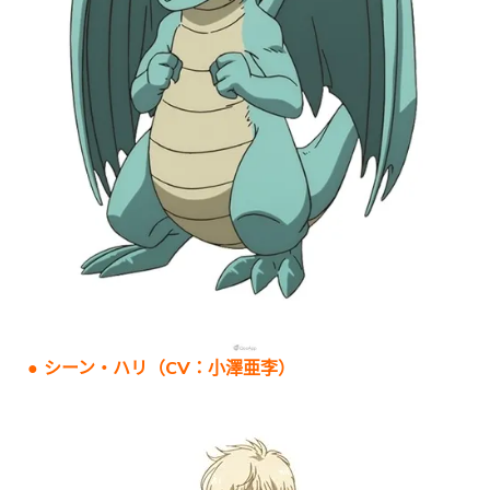
● シーン・ハリ（CV：小澤亜李）