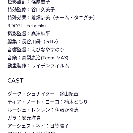
色彩設計：篠原愛子
特効監修：谷口久美子
特殊効果：荒畑歩美（チーム・タニグチ）
3DCGI：Felix Film
攝影監督：髙津純平
編集：長谷川舞（editz）
音響監督：えびなやすのり
音樂：高梨康治(Team-MAX)
動畫製作：ライデンフィルム
CAST
ダーク・シュナイダー：谷山紀章
ティア・ノート・ヨーコ：楠木ともり
ルーシェ・レンレン：伊藤かな恵
ガラ：安元洋貴
アーシェス・ネイ：日笠陽子