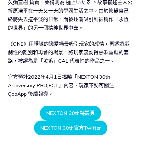
久彌直樹 負責，美術則為 樋上いたる 。故事描述主人公
折原浩平在一天又一天的學園生活之中，由於懷疑自己
終將失去這平淡的日常，而被逐漸吸引到被稱作「永恆
的世界」的另一個精神世界中去。
《ONE》用朦朧的戀愛場景吸引玩家的感情，再透過戲
劇性的離別和再會的場景，將玩家感動得熱淚盈眶的套
路，被認為是「泣系」GAL 代表性的作品之一。
官方預計2022年4月1日揭曉「NEXTON 30th
Anniversary PROJECT」內容，玩家不妨可關注
QooApp 後續報導。
NEXTON 30th特設頁
NEXTON 30th官方Twitter