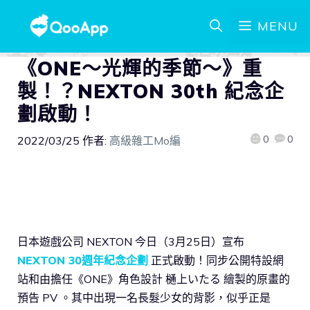
MENU
《ONE～光輝的季節～》重
製！？NEXTON 30th 紀念企
劃啟動！
0
0
2022/03/25
作者:
高級雜工Mo編
日本遊戲公司 NEXTON 今日（3月25日）宣布
NEXTON 30週年紀念企劃
正式啟動！同步公開特設網
站和由擔任《ONE》角色設計 樋上いたる 繪製的原畫的
預告 PV 。其中出現一名長髮少女的背影，似乎正是