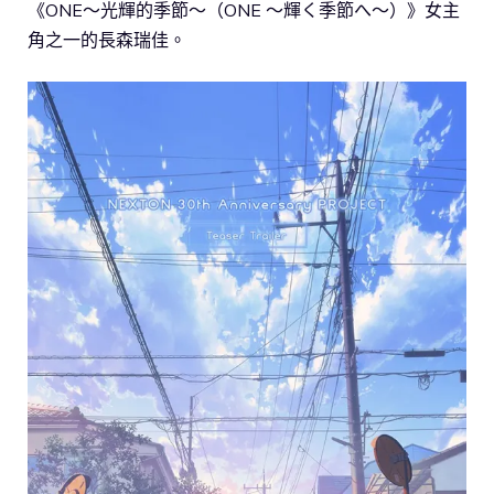
《ONE～光輝的季節～（ONE 〜輝く季節へ〜）》女主
角之一的長森瑞佳。