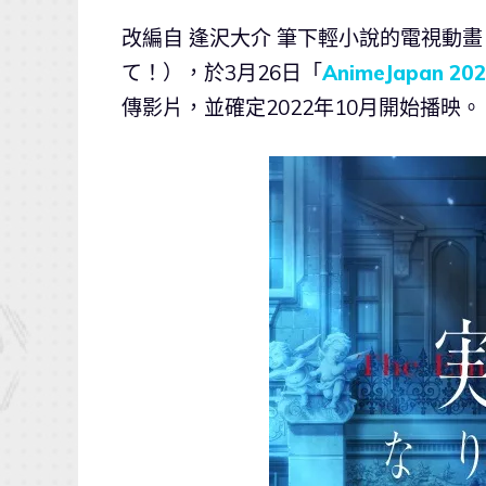
改編自 逢沢大介 筆下輕小說的電視動畫
て！），於3月26日「
AnimeJapan 20
傳影片，並確定2022年10月開始播映。