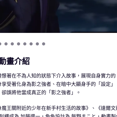
動畫介紹
憧憬著在不為人知的狀態下介入故事，展現自身實力的
分享受著化身為影之強者、在暗中大顯身手的「設定」
，卻誤將他當成真正的「影之強者」。
身魔王關附近的少年在新手村生活的故事》、《達爾文
系列構成為 加藤還一，角色設計為 飯野まこと，動畫製