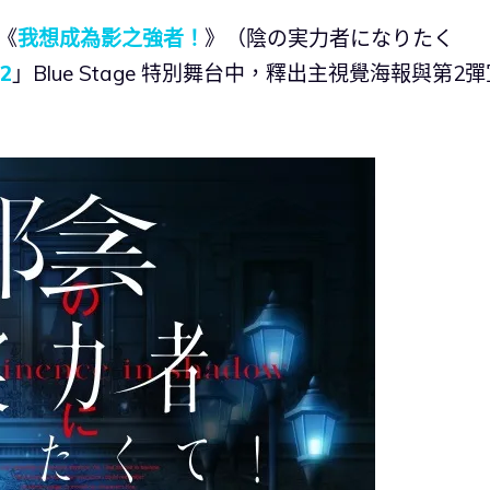
《
我想成為影之強者！
》（陰の実力者になりたく
22
」Blue Stage 特別舞台中，釋出主視覺海報與第2彈