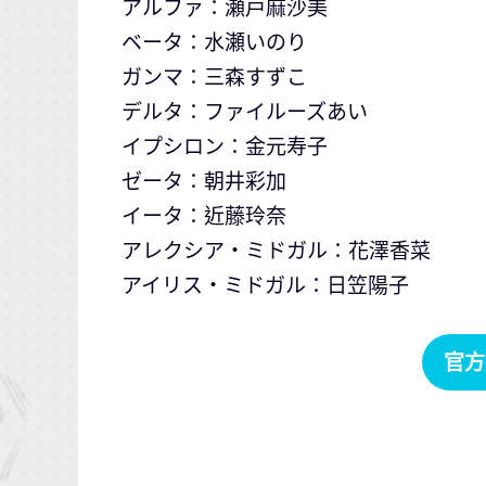
アルファ：瀬戸麻沙美
ベータ：水瀬いのり
ガンマ：三森すずこ
デルタ：ファイルーズあい
イプシロン：金元寿子
ゼータ：朝井彩加
イータ：近藤玲奈
アレクシア・ミドガル：花澤香菜
アイリス・ミドガル：日笠陽子
官方