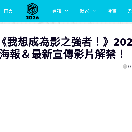
首頁
資訊
獨家
漫畫
遊
《我想成為影之強者！》202
覺海報＆最新宣傳影片解禁！
0