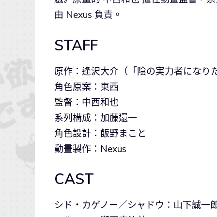
由 Nexus 負責。
STAFF
原作：逢沢大介（「陰の実力者になりた
角色原案：東西
監督：中西和也
系列構成：加藤還一
角色設計：飯野まこと
動畫製作：Nexus
CAST
シド・カゲノー／シャドウ：山下誠一