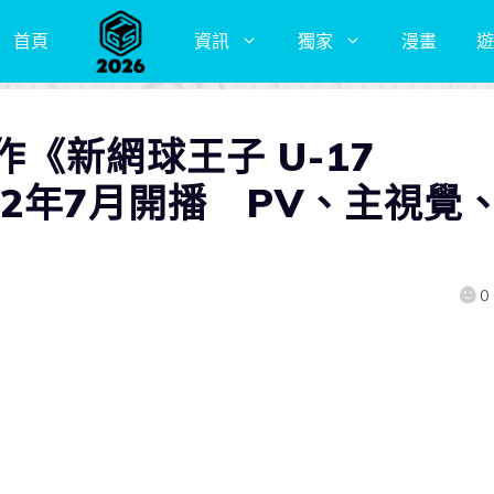
首頁
資訊
獨家
漫畫
遊
《新網球王子 U-17
022年7月開播 PV、主視覺
0