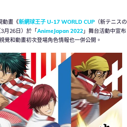
視動畫《
新網球王子 U-17 WORLD CUP
（新テニスの
（3月26日）於「
AnimeJapan 2022
」舞台活動中宣布
、主視覺和動畫初次登場角色情報也一併公開。