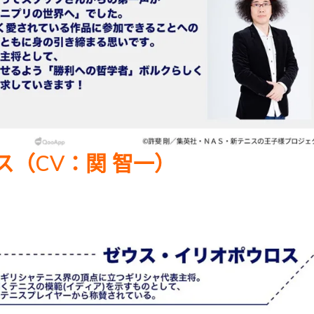
ス（CV：関 智一）