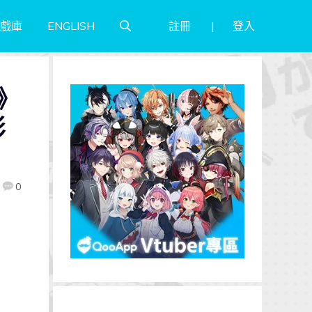
註冊
登入
戲庫
ENGLISH
海》
影
0