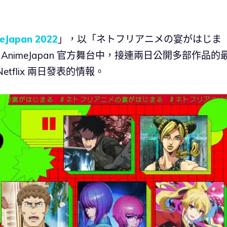
eJapan 2022
」，以「ネトフリアニメの宴がはじま
及 AnimeJapan 官方舞台中，接連兩日公開多部作品的
flix 兩日發表的情報。