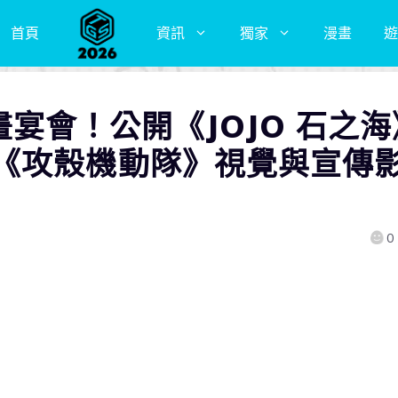
首頁
資訊
獨家
漫畫
遊
2 動畫宴會！公開《JOJO 石之
《攻殼機動隊》視覺與宣傳
0