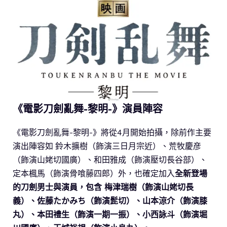
《電影刀劍亂舞-黎明-》演員陣容
《電影刀劍亂舞-黎明-》將從4月開始拍攝，除前作主要
演出陣容如 鈴木擴樹（飾演三日月宗近）、荒牧慶彦
（飾演山姥切國廣）、和田雅成（飾演壓切長谷部）、
定本楓馬（飾演骨喰藤四郎）外，也確定加入
全新登場
的刀劍男士與演員，包含 梅津瑞樹（飾演山姥切長
義）、佐藤たかみち（飾演髭切）、山本涼介（飾演膝
丸）、本田禮生（飾演一期一振）、小西詠斗（飾演堀