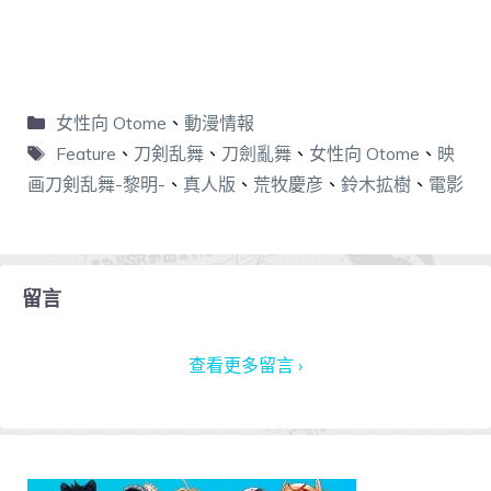
女性向 Otome
、
動漫情報
Feature
、
刀剣乱舞
、
刀劍亂舞
、
女性向 Otome
、
映
画刀剣乱舞-黎明-
、
真人版
、
荒牧慶彦
、
鈴木拡樹
、
電影
留言
查看更多留言 ›