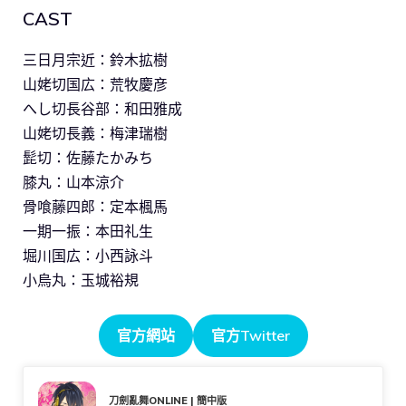
CAST
三日月宗近：鈴木拡樹
山姥切国広：荒牧慶彦
へし切長谷部：和田雅成
山姥切長義：梅津瑞樹
髭切：佐藤たかみち
膝丸：山本涼介
骨喰藤四郎：定本楓馬
一期一振：本田礼生
堀川国広：小西詠斗
小烏丸：玉城裕規
官方網站
官方Twitter
刀劍亂舞ONLINE | 簡中版