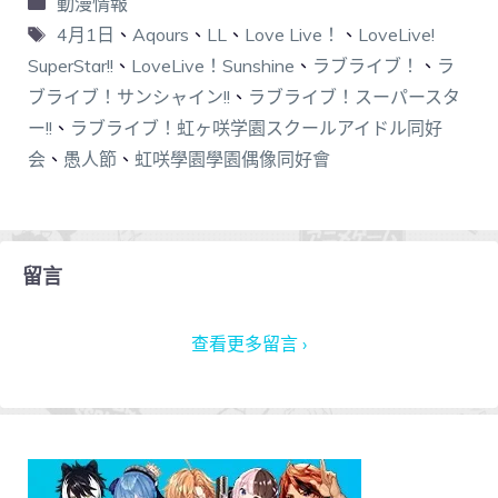
動漫情報
4月1日
、
Aqours
、
LL
、
Love Live！
、
LoveLive!
SuperStar!!
、
LoveLive！Sunshine
、
ラブライブ！
、
ラ
ブライブ！サンシャイン!!
、
ラブライブ！スーパースタ
ー!!
、
ラブライブ！虹ヶ咲学園スクールアイドル同好
会
、
愚人節
、
虹咲學園學園偶像同好會
留言
查看更多留言 ›