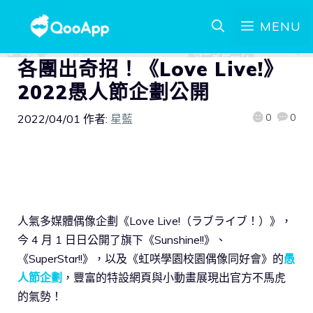
MENU
各團出奇招！《Love Live!》
2022愚人節企劃公開
0
0
2022/04/01
作者:
星藍
人氣多媒體偶像企劃《Love Live!（ラブライブ！）》，
今 4 月 1 日日公開了旗下《Sunshine!!》、
《SuperStar!!》，以及《虹咲學園校園偶像同好會》的
愚
人節企劃
，豐富的特設網頁與小動畫展現出官方不馬虎
的氣勢！