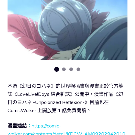
不過《幻日のヨハネ》的世界觀插畫與漫畫正於官方雜
誌《LoveLive!Days 綜合雜誌》公開中，漫畫作品《幻
日のヨハネ -Unpolarized Reflexion-》目前也在
ComicWalker 上開放第 1 話免費閱讀。
漫畫連結
：
https://comic-
walker.com/contents/detail/KDCW_AM09202942010