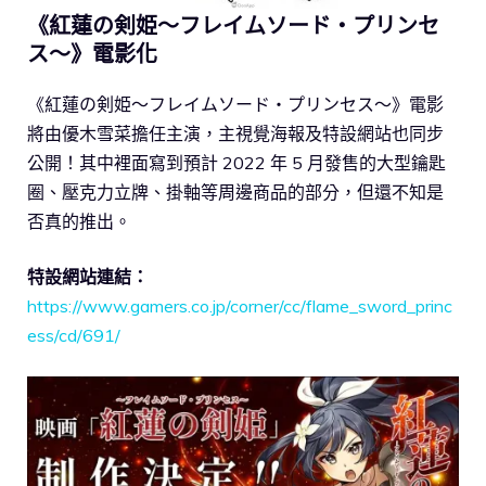
《紅蓮の剣姫～フレイムソード・プリンセ
ス～》電影化
《紅蓮の剣姫～フレイムソード・プリンセス～》電影
將由優木雪菜擔任主演，主視覺海報及特設網站也同步
公開！其中裡面寫到預計 2022 年 5 月發售的大型鑰匙
圈、壓克力立牌、掛軸等周邊商品的部分，但還不知是
否真的推出。
特設網站連結：
https://www.gamers.co.jp/corner/cc/flame_sword_princ
ess/cd/691/