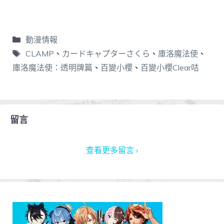
動漫情報
CLAMP
、
カードキャプターさくら
、
庫洛魔法使
、
庫洛魔法使：透明牌篇
、
百變小櫻
、
百變小櫻Clear咭
留言
查看更多留言 ›