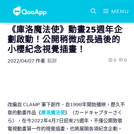
MENU
《庫洛魔法使》動畫25週年企
劃啟動！公開稍微成長過後的
小櫻紀念視覺插畫！
0
0
2022/04/07
作者:
鬆餅
改編自 CLAMP 筆下創作、自1998年開始播映，歷久不
衰的動畫作品《
庫洛魔法使
》（カードキャプターさく
ら），在今2022年4月7日迎來25週年，不僅公開致敬
電視動畫第一作的視覺插畫，也將展開各項紀念企劃，