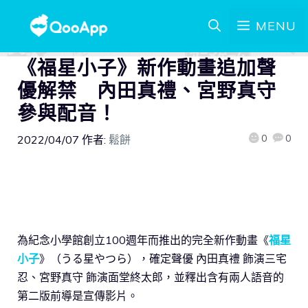
MENU
《福星小子》新作動畫追加聲
優解禁 內田真禮、宮野真守
參與配音！
0
0
2022/04/07
作者:
鬆餅
為紀念小學館創立100週年而推出的完全新作動畫《
福星
小子
》（うる星やつら），確定聲優 內田真禮 飾演三宅
忍、宮野真守 飾演面堂終太郎，並釋出含有兩人語音的
第二版前導是宣傳影片。