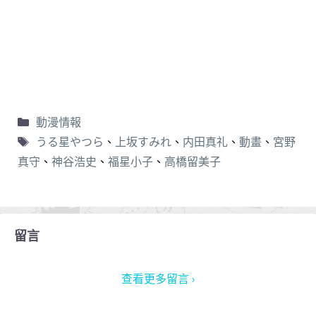
動漫情報
うる星やつら
、
上坂すみれ
、
内田真礼
、
動畫
、
宮野
真守
、
神谷浩史
、
福星小子
、
高橋留美子
留言
查看更多留言 ›