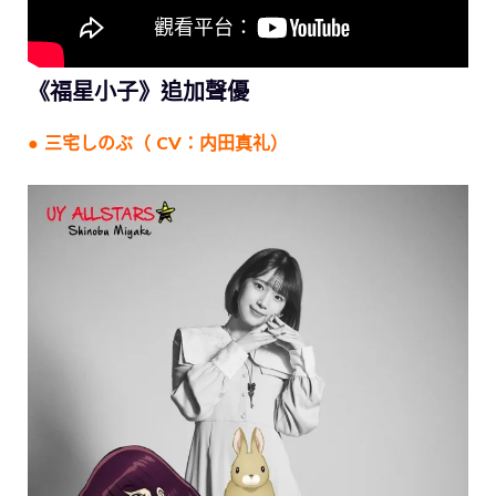
《福星小子》追加聲優
● 三宅しのぶ（ CV：内田真礼）