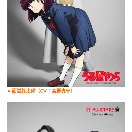
● 面堂終太郎（CV：宮野真守）