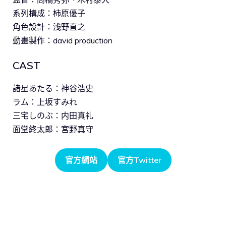
系列構成：柿原優子
角色設計：浅野直之
動畫製作：david production
CAST
諸星あたる：神谷浩史
ラム：上坂すみれ
三宅しのぶ：内田真礼
面堂終太郎：宮野真守
官方網站
官方Twitter