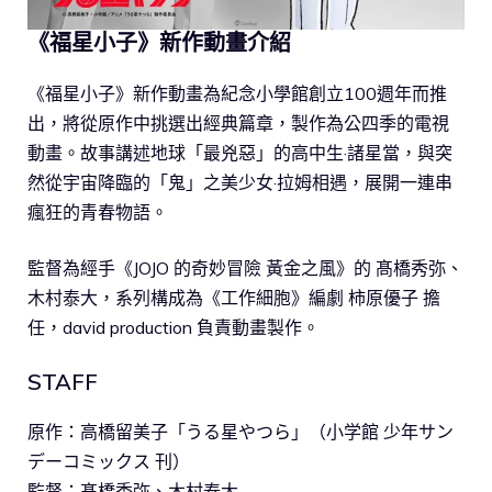
《福星小子》新作動畫介紹
《福星小子》新作動畫為紀念小學館創立100週年而推
出，將從原作中挑選出經典篇章，製作為公四季的電視
動畫。故事講述地球「最兇惡」的高中生·諸星當，與突
然從宇宙降臨的「鬼」之美少女·拉姆相遇，展開一連串
瘋狂的青春物語。
監督為經手《JOJO 的奇妙冒險 黃金之風》的 髙橋秀弥、
木村泰大，系列構成為《工作細胞》編劇 柿原優子 擔
任，david production 負責動畫製作。
STAFF
原作：高橋留美子「うる星やつら」（小学館 少年サン
デーコミックス 刊）
監督：髙橋秀弥、木村泰大