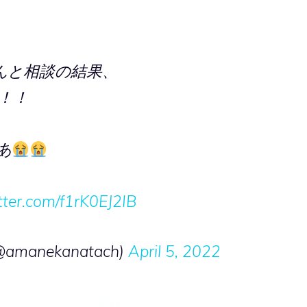
んと相談の結果、
！！！
あ
itter.com/f1rK0EJ2IB
manekanatach)
April 5, 2022