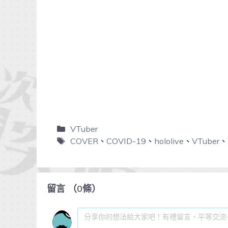
VTuber
COVER
、
COVID-19
、
hololive
、
VTuber
、
留言
（
0
條）