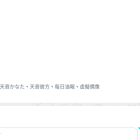
天音かなた
、
天音彼方
、
每日油報
、
虛擬偶像