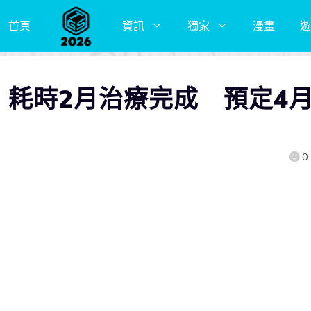
首頁
資訊
獨家
漫畫
遊
19 耗時2月治療完成 預定4
0