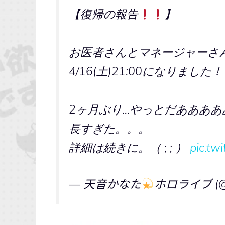
【復帰の報告
】
お医者さんとマネージャーさ
4/16(土)21:00になりました
2ヶ月ぶり…やっとだああああ
長すぎた。。。
詳細は続きに。（ ; ; ）
pic.tw
— 天音かなた
ホロライブ (@a