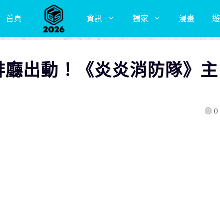
首頁
資訊
獨家
漫畫
遊
啡廳出動！《炎炎消防隊》主
0