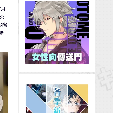
7月
《炎
題餐
睹