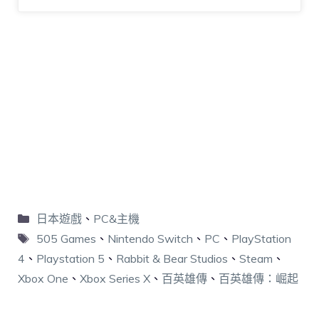
日本遊戲
、
PC&主機
505 Games
、
Nintendo Switch
、
PC
、
PlayStation
4
、
Playstation 5
、
Rabbit & Bear Studios
、
Steam
、
Xbox One
、
Xbox Series X
、
百英雄傳
、
百英雄傳：崛起