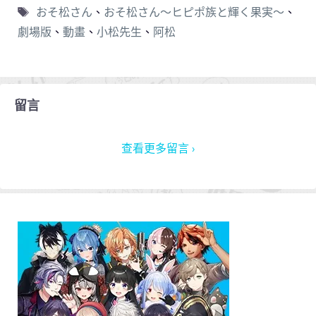
おそ松さん
、
おそ松さん～ヒピポ族と輝く果実～
、
劇場版
、
動畫
、
小松先生
、
阿松
留言
查看更多留言 ›