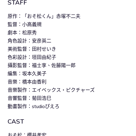
STAFF
原作：「おそ松くん」赤塚不二夫
監督：小高義規
劇本：松原秀
角色設計：安彦英二
美術監督：田村せいき
色彩設計：垣田由紀子
攝影監督：福士享、佐藤陽一郎
編集：坂本久美子
音樂：橋本由香利
音樂製作：エイベックス・ピクチャーズ
音響監督：菊田浩巳
動畫製作：studioぴえろ
CAST
おそ松：櫻井孝宏