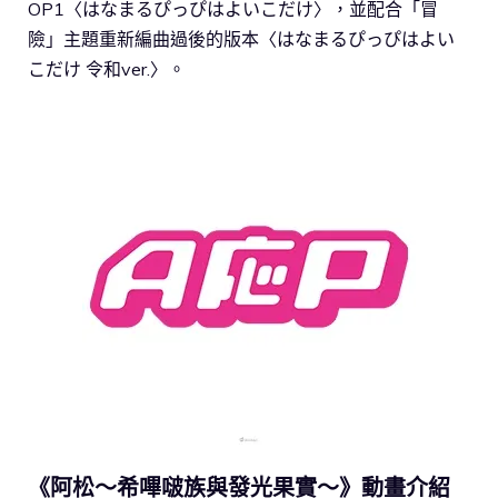
OP1〈はなまるぴっぴはよいこだけ〉，並配合「冒
險」主題重新編曲過後的版本〈はなまるぴっぴはよい
こだけ 令和ver.〉。
《阿松～希嗶啵族與發光果實～》動畫介紹