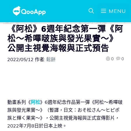
MENU
《阿松》6週年紀念第一彈《阿
松～希嗶啵族與發光果實～》
公開主視覺海報與正式預告
0
0
2022/05/12
作者:
鬆餅
動畫系列《
阿松
》6週年紀念作品第一彈《阿松～希嗶啵
族與發光果實～》（暫譯，日文：おそ松さん～ヒピポ
族と輝く果実～》，公開主視覺海報與正式宣傳影片，
2022年7月8日於日本上映。