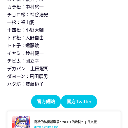
カラ松：中村悠一
チョロ松：神谷浩史
一松：福山潤
十四松：小野大輔
トド松：入野自由
トト子：遠藤綾
イヤミ：鈴村健一
チビ太：國立幸
デカパン：上田燿司
ダヨーン：飛田展男
ハタ坊：斎藤桃子
官方網站
官方Twitter
阿松的私房錢戰爭～NEET的攻防～ | 日文版
avex pictures Inc.