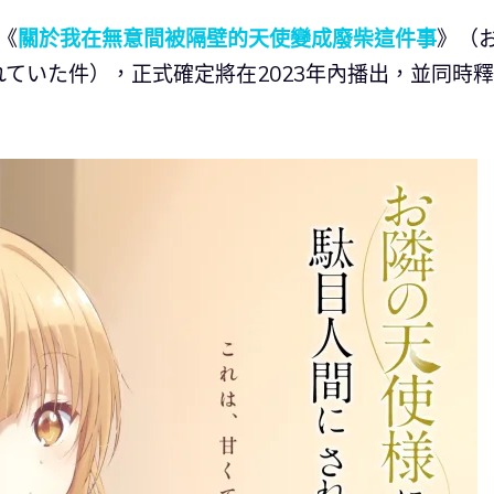
《
關於我在無意間被隔壁的天使變成廢柴這件事
》（
ていた件），正式確定將在2023年內播出，並同時