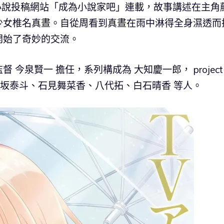
始在小說投稿網站「成為小說家吧」連載，故事講述在主角
少女椎名真晝。自從周看到真晝在雨中淋得全身濕透而
開始了奇妙的交流。
今泉賢一 擔任，系列構成為 大知慶一郎， project
含 坂泰斗、石見舞菜香、八代拓、白石晴香 等人。