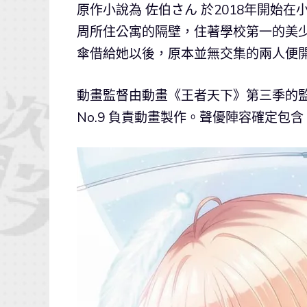
原作小說為 佐伯さん 於2018年開
周所住公寓的隔壁，住著學校第一的美
傘借給她以後，原本並無交集的兩人便
動畫監督由動畫《王者天下》第三季的監督 
No.9 負責動畫製作。聲優陣容確定包