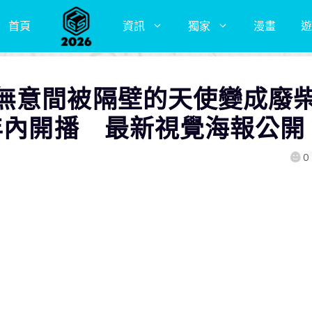
首頁
資訊
獨家
漫畫
遊
無意間被隔壁的天使變成廢
3年內開播 最新視覺海報公開
0