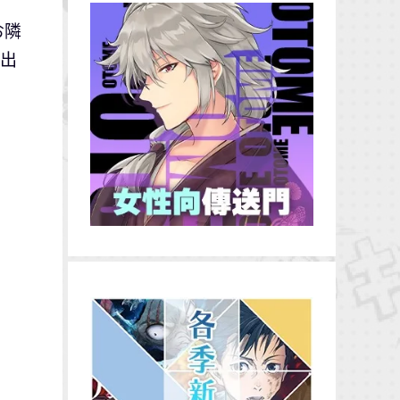
お隣
釋出