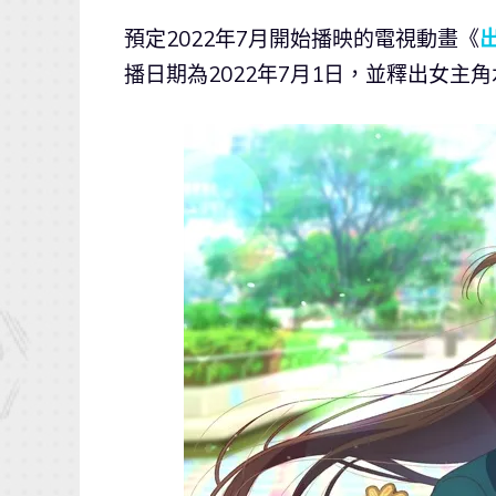
預定2022年7月開始播映的電視動畫《
播日期為2022年7月1日，並釋出女主角