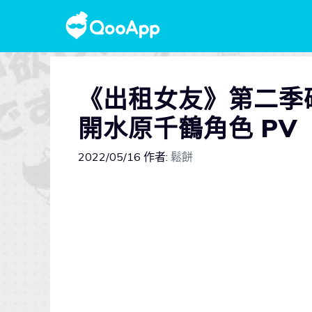
《出租女友》第二季確
開水原千鶴角色 PV
2022/05/16
作者:
鬆餅