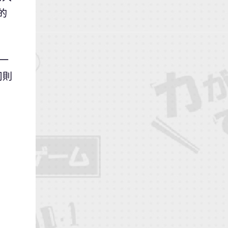
的
一
司則