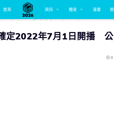
首頁
資訊
獨家
漫畫
遊
定2022年7月1日開播 公
0