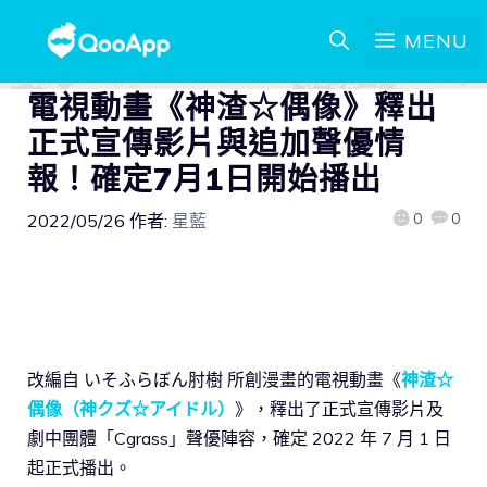
MENU
電視動畫《神渣☆偶像》釋出
正式宣傳影片與追加聲優情
報！確定7月1日開始播出
0
0
2022/05/26
作者:
星藍
改編自 いそふらぼん肘樹 所創漫畫的電視動畫《
神渣☆
偶像（神クズ☆アイドル）
》，釋出了正式宣傳影片及
劇中團體「Cgrass」聲優陣容，確定 2022 年 7 月 1 日
起正式播出。