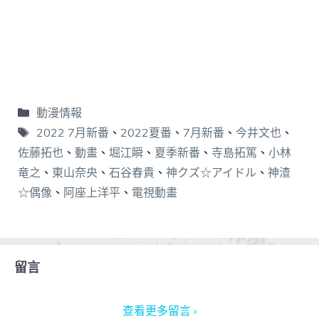
動漫情報
2022 7月新番
、
2022夏番
、
7月新番
、
今井文也
、
佐藤拓也
、
動畫
、
堀江瞬
、
夏季新番
、
寺島拓篤
、
小林
竜之
、
東山奈央
、
石谷春貴
、
神クズ☆アイドル
、
神渣
☆偶像
、
阿座上洋平
、
電視動畫
留言
查看更多留言 ›