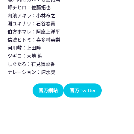
岬チヒロ：佐藤拓也
内濱アキラ：小林竜之
灘ユキナリ：石谷春貴
伯方ホマレ：阿座上洋平
信濃ヒトミ：喜多村英梨
河川敷：上田瞳
ツギコ：大地 葉
しぐたろ：石見舞菜香
ナレーション：速水奨
官方網站
官方Twitter