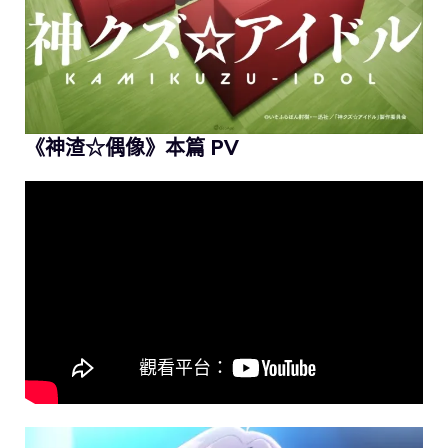
《神渣☆偶像》本篇 PV