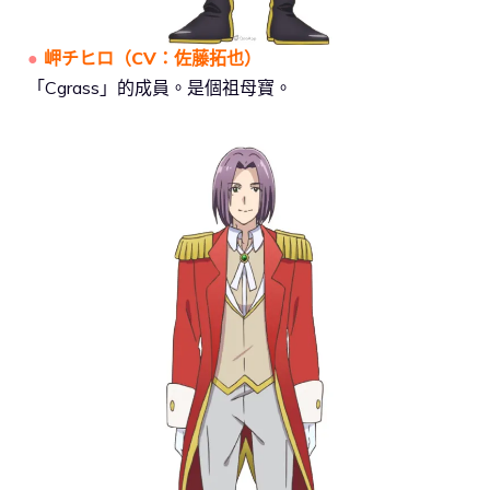
●
岬チヒロ
（
CV：佐藤拓也
）
「Cgrass」的成員。是個祖母寶。