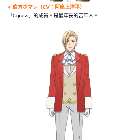
●
伯方ホマレ
（
CV：阿座上洋平
）
「Cgrass」的成員。是最年長的苦牢人。