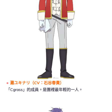
●
灘ユキナリ
（
CV：石谷春貴
）
「Cgrass」的成員。是團裡最年輕的一人。