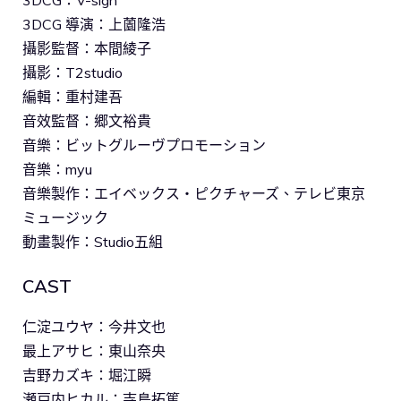
3DCG：V-sign
3DCG 導演：上薗隆浩
攝影監督：本間綾子
攝影：T2studio
編輯：重村建吾
音效監督：郷文裕貴
音樂：ビットグルーヴプロモーション
音樂：myu
音樂製作：エイベックス・ピクチャーズ、テレビ東京
ミュージック
動畫製作：Studio五組
CAST
仁淀ユウヤ：今井文也
最上アサヒ：東山奈央
吉野カズキ：堀江瞬
瀬戸内ヒカル：寺島拓篤