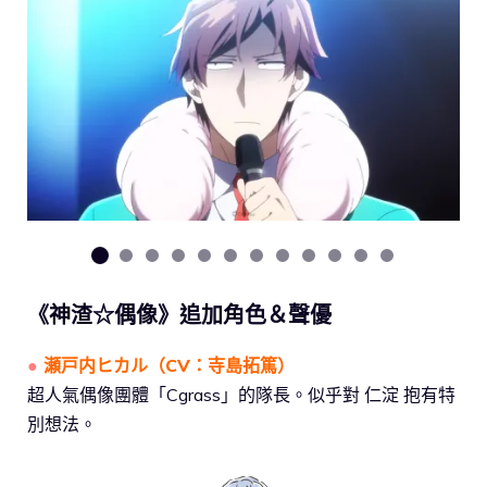
《神渣☆偶像》追加角色＆聲優
●
瀬戸内ヒカル（CV：寺島拓篤）
超人氣偶像團體「Cgrass」的隊長。似乎對 仁淀 抱有特
別想法。