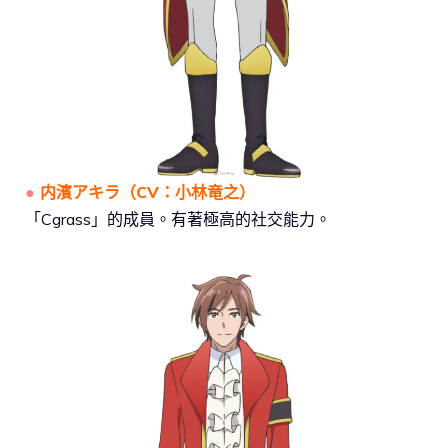
●
内濱アキラ
（
CV：小林竜之
）
「Cgrass」的成員。有著極高的社交能力。