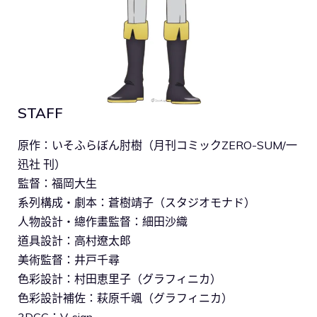
STAFF
原作：いそふらぼん肘樹（月刊コミックZERO-SUM/一
迅社 刊）
監督：福岡大生
系列構成・劇本：蒼樹靖子（スタジオモナド）
人物設計・總作畫監督：細田沙織
道具設計：高村遼太郎
美術監督：井戸千尋
色彩設計：村田恵里子（グラフィニカ）
色彩設計補佐：萩原千颯（グラフィニカ）