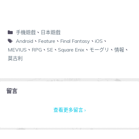
手機遊戲
、
日本遊戲
Android
、
Feature
、
Final Fantasy
、
iOS
、
MEVIUS
、
RPG
、
SE
、
Square Enix
、
モーグリ
、
情報
、
莫古利
留言
查看更多留言 ›