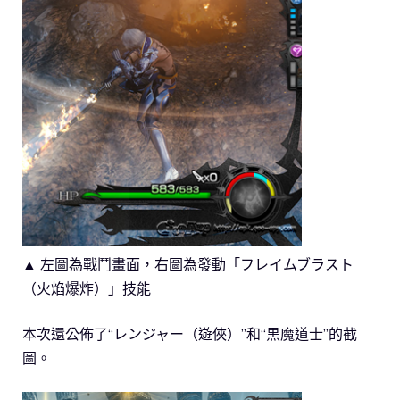
▲ 左圖為戰鬥畫面，右圖為發動「フレイムブラスト
（火焰爆炸）」技能
本次還公佈了“レンジャー（遊俠）”和“黒魔道士”的截
圖。