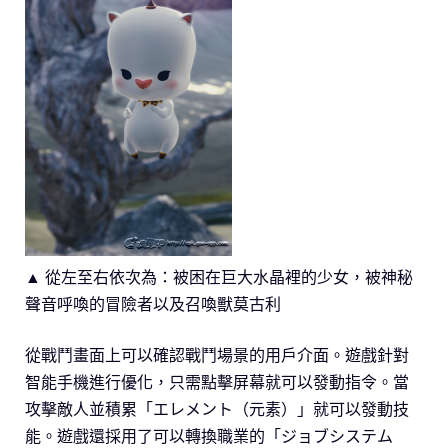
▲ 從左至右依次為：被困在巨大水晶裡的少女，被神秘
聲音呼喚的冒險者以及召喚獸莫古利
從戰鬥畫面上可以確認戰鬥場景的用戶介面。遊戲針對
智能手機進行優化，只需點擊屏幕就可以發動指令。當
攻擊敵人並積累「エレメント（元素）」就可以發動技
能。遊戲還採用了可以轉換職業的「ジョブシステム