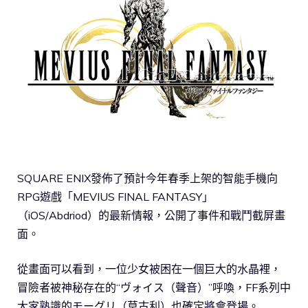
SQUARE ENIX發佈了預計今年春季上架的智能手機向
RPG遊戲「MEVIUS FINAL FANTASY」
（iOS/Abdriod）的最新情報，公開了事件和戰鬥截屏畫
面。
從畫面可以看到，一位少女被困在一個巨大的水晶裡，
冒險者被神秘存在的“ヴォイス（聲音）”呼喚，FF系列中
大家熟識的モーグリ（莫古利）也確定將會登場。