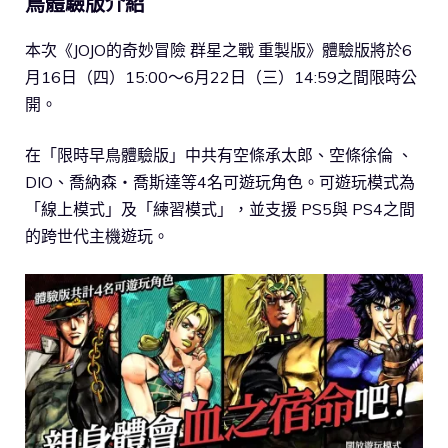
鳥體驗版介紹
本次《JOJO的奇妙冒險 群星之戰 重製版》體驗版將於6
月16日（四）15:00～6月22日（三）14:59之間限時公
開。
在「限時早鳥體驗版」中共有空條承太郎、空條徐倫 、
DIO、喬納森・喬斯達等4名可遊玩角色。可遊玩模式為
「線上模式」及「練習模式」，並支援 PS5與 PS4之間
的跨世代主機遊玩。