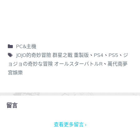
PC&主機
JOJO的奇妙冒險 群星之戰 重製版
、
PS4
、
PS5
、
ジ
ョジョの奇妙な冒険 オールスターバトルR
、
萬代南夢
宮娛樂
留言
查看更多留言 ›