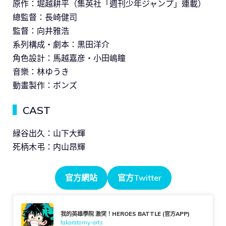
原作：堀越耕平（集英社「週刊少年ジャンプ」連載）
總監督：長崎健司
監督：向井雅浩
系列構成・劇本：黒田洋介
角色設計：馬越嘉彦・小田嶋瞳
音樂：林ゆうき
動畫製作：ボンズ
▍
CAST
緑谷出久：山下大輝
死柄木弔：内山昂輝
官方網站
官方Twitter
我的英雄學院 激突！HEROES BATTLE (官方APP)
takaratomy-arts