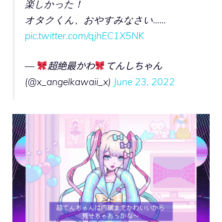
楽しかった！
オタクくん、おやすみなさい……
pic.twitter.com/qjhEC1X5NK
—
超絶最かわ
てんしちゃん
(@x_angelkawaii_x)
June 23, 2022