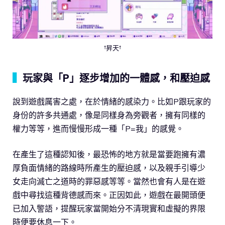
†昇天†
▍
玩家與「P」逐步增加的一體感，和壓迫感
說到遊戲厲害之處，在於情緒的感染力。比如P跟玩家的
身份的許多共通處，像是同樣身為旁觀者，擁有同樣的
權力等等，進而慢慢形成一種「P=我」的感覺。
在產生了這種認知後，最恐怖的地方就是當要跑擁有濃
厚負面情緒的路線時所產生的壓迫感，以及親手引導少
女走向滅亡之道時的罪惡感等等。當然也會有人是在遊
戲中尋找這種背德感而來。正因如此，遊戲在最開頭便
已加入警語，提醒玩家當開始分不清現實和虛擬的界限
時便要休息一下。