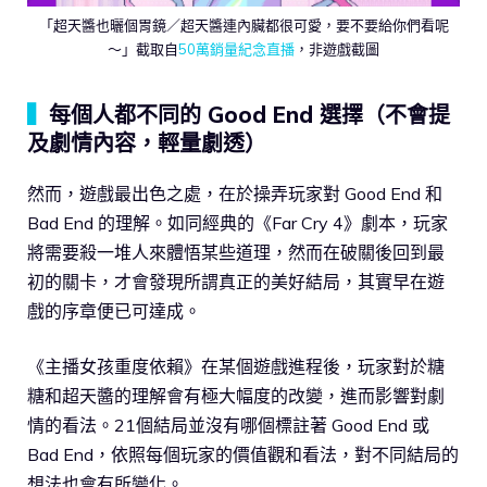
「超天醬也曬個胃鏡／超天醬連內臟都很可愛，要不要給你們看呢
～」截取自
50萬銷量紀念直播
，非遊戲截圖
▍
每個人都不同的 Good End 選擇（不會提
及劇情內容，輕量劇透）
然而，遊戲最出色之處，在於操弄玩家對 Good End 和
Bad End 的理解。如同經典的《Far Cry 4》劇本，玩家
將需要殺一堆人來體悟某些道理，然而在破關後回到最
初的關卡，才會發現所謂真正的美好結局，其實早在遊
戲的序章便已可達成。
《主播女孩重度依賴》在某個遊戲進程後，玩家對於糖
糖和超天醬的理解會有極大幅度的改變，進而影響對劇
情的看法。21個結局並沒有哪個標註著 Good End 或
Bad End，依照每個玩家的價值觀和看法，對不同結局的
想法也會有所變化。