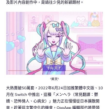
及影片內容創作中，是過往少見的新穎題材。
†昇天†
大熱賣破50萬套，2022年6月24日加推繁體中文版、10
月在 Switch 中推出，這種「メンヘラ（常見翻譯：鬱
嬌、恐怖情人、心病女）」魅力正在慢慢從日本擴散開
來。趁著這次繁中化的機會，QooApp 編輯部也將帶領