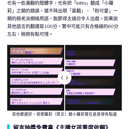
也有一些漏翻的簡體字，也有把「lolita」翻成「小蘿
莉」之類的錯誤，還不時出現「喜翻」、「粉可愛」一
類的極老派網絡用語，脫節得太過份令人出戲。如果說
其他語言的翻譯是100分，繁中可能只有合格線的60分
左右，稍微有點可惜。
其他都還好，哥德蘿莉（原文）變小蘿莉實在是差得有點遠
▍
留言抽獎免費拿《主播女孩重度依賴》