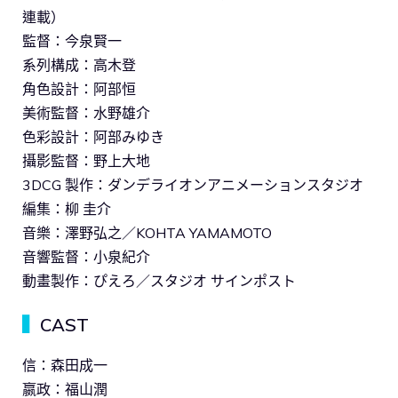
連載）
監督：今泉賢一
系列構成：高木登
角色設計：阿部恒
美術監督：水野雄介
色彩設計：阿部みゆき
攝影監督：野上大地
3DCG 製作：ダンデライオンアニメーションスタジオ
編集：柳 圭介
音樂：澤野弘之／KOHTA YAMAMOTO
音響監督：小泉紀介
動畫製作：ぴえろ／スタジオ サインポスト
▍
CAST
信：森田成一
嬴政：福山潤