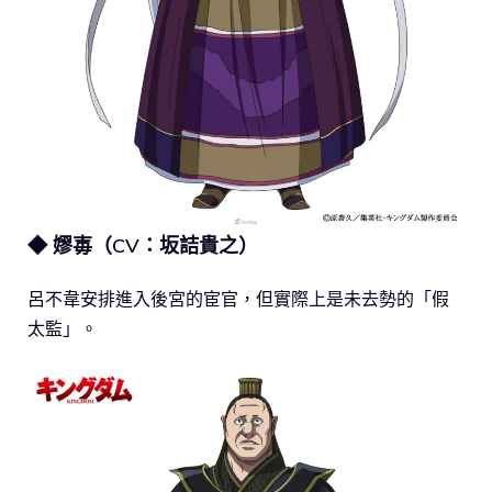
◆ 嫪毐（CV：坂詰貴之）
呂不韋安排進入後宮的宦官，但實際上是未去勢的「假
太監」。