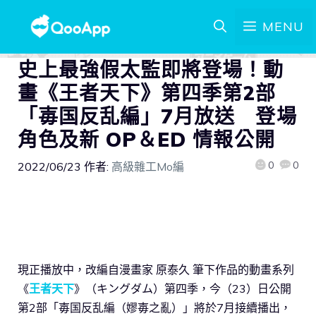
MENU
史上最強假太監即將登場！動
畫《王者天下》第四季第2部
「毐国反乱編」7月放送 登場
角色及新 OP＆ED 情報公開
0
0
2022/06/23
作者:
高級雜工Mo編
現正播放中，改編自漫畫家 原泰久 筆下作品的動畫系列
《
王者天下
》（キングダム）第四季，今（23）日公開
第2部「毐国反乱編（嫪毐之亂）」將於7月接續播出，