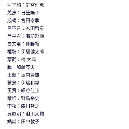
河了貂：釘宮理恵
羌瘣：日笠陽子
成蟜：宮田幸季
呂不韋：玄田哲章
昌平君：諏訪部順一
昌文君：仲野裕
桓騎：伊藤健太郎
蒙武：楠 大典
騰：加藤亮夫
王翦：堀内賢雄
蒙驁：伊藤和晃
王賁：細谷佳正
蒙恬：野島裕史
李牧：森川智之
呉鳳明：浪川大輔
媧燐：田中敦子