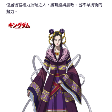
位居後宮權力頂端之人，擁有能與嬴政、呂不韋抗衡的
勢力。