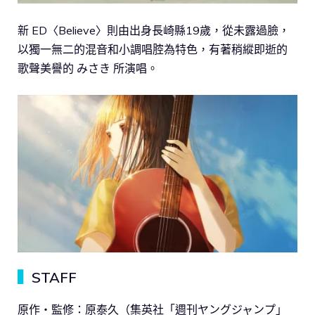
新 ED〈Believe〉則由出身長崎縣19歲，從未露過臉，
以獨一無二的混音和小調唱腔為特色，有著稍縱即逝的
歌聲美譽的 みさき 所演唱。
▍
STAFF
原作・監修：原泰久（集英社「週刊ヤングジャンプ」