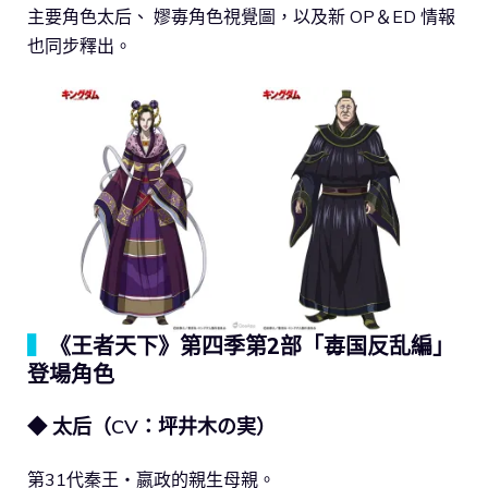
主要角色太后、 嫪毐角色視覺圖，以及新 OP＆ED 情報
也同步釋出。
▍
《王者天下》第四季第2部「毐国反乱編」
登場角色
◆ 太后（CV：坪井木の実）
第31代秦王・嬴政的親生母親。