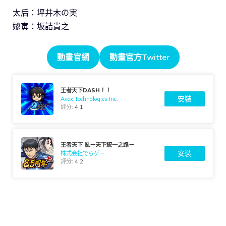
太后：坪井木の実
嫪毐：坂詰貴之
動畫官網
動畫官方Twitter
王者天下DASH！！
安裝
Avex Technologies Inc.
評分:
4.1
王者天下 亂－天下統一之路－
安裝
株式会社でらゲー
評分:
4.2