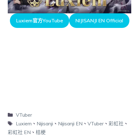
Luxiem官方YouTube
NIJISANJI EN Official
VTuber
Luxiem
、
Nijisanji
、
Nijisanji EN
、
VTuber
、
彩虹社
、
彩虹社 EN
、
桔梗