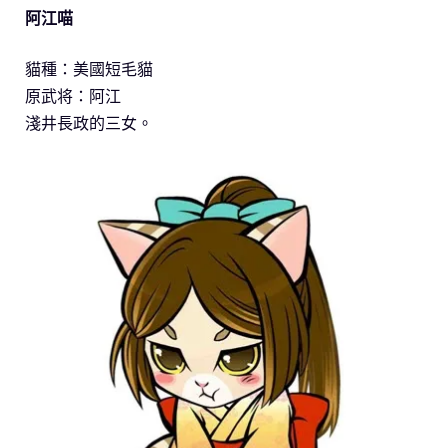
阿江喵
貓種：美國短毛貓
原武将：阿江
淺井長政的三女。