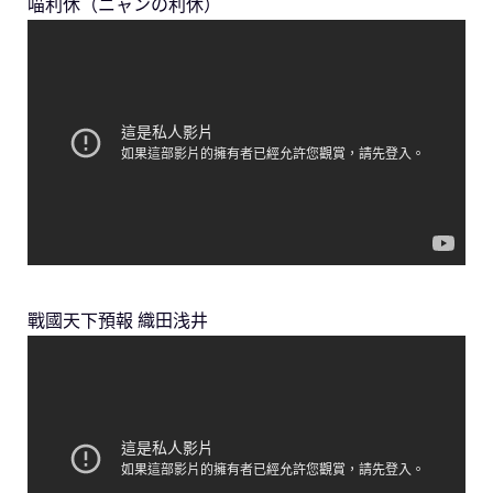
喵利休（ニャンの利休）
戰國天下預報 織田浅井