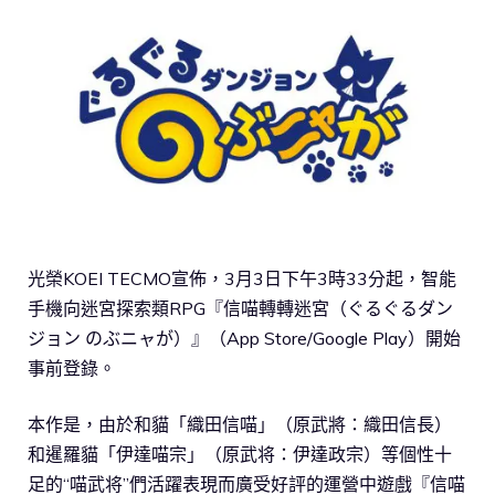
光榮KOEI TECMO宣佈，3月3日下午3時33分起，智能
手機向迷宮探索類RPG『信喵轉轉迷宮（ぐるぐるダン
ジョン のぶニャが）』（App Store/Google Play）開始
事前登錄。
本作是，由於和貓「織田信喵」（原武將：織田信長）
和暹羅貓「伊達喵宗」（原武将：伊達政宗）等個性十
足的“喵武将”們活躍表現而廣受好評的運營中遊戲『信喵