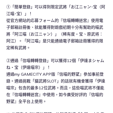
①「簡單登錄」可以得到限定武將「お江ニャン･宝（阿
江喵･宝）」！
從官方網站的応募フォーム的『信喵轉轉迷宮』使用電
子郵箱註冊後、就能獲得對遊戲初期十分有幫助的喵武
將「阿江喵（お江ニャン）」（稀有度・宝、原武将：
阿江）。「阿江喵」是只能通過電子郵箱註冊獲得的限
定稀有武將。
②通過「信喵轉轉登錄」可以獲得12個「伊達まシャム
ね・宝（伊達喵宗）」！
通過my GAMECITY APP版『信喵的野望』參加事前登
錄。通過挑戰「貓武將SLOT」的話就有機會獲得「伊達
喵宗」包含的最多12位武將。而且，這些喵武将不僅能
在『信喵轉轉迷宮』中使用，如今廣受好評的『信喵的
野望』全平台上使用。