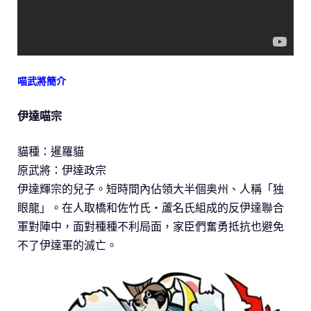
喵武將簡介
伊達喵宗
貓種：暹羅貓
原武將：伊達政宗
伊達輝宗的兒子。短時間內佔領大半個奥州、人稱「独
眼龍」。在人取橋和佐竹氏・蘆名氏組成的反伊達聯合
軍對陣中，面對種種不利局面，家臣們奮勇抵抗也避免
不了伊達軍的滅亡。