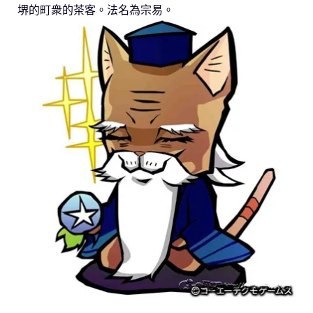
堺的町衆的茶客。法名為宗易。