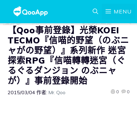
MENU
【Qoo事前登錄】光榮KOEI
TECMO『信喵的野望（のぶニ
ャがの野望）』系列新作 迷宮
探索RPG『信喵轉轉迷宮（ぐ
るぐるダンジョン のぶニャ
が）』事前登錄開始
0
0
2015/03/04
作者:
Mr. Qoo