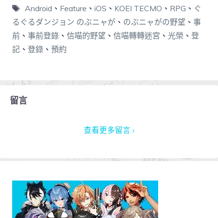
Android
、
Feature
、
iOS
、
KOEI TECMO
、
RPG
、
ぐ
るぐるダンジョン のぶニャが
、
のぶニャがの野望
、
事
前
、
事前登錄
、
信喵的野望
、
信喵轉轉迷宮
、
光榮
、
登
記
、
登錄
、
預約
留言
查看更多留言 ›