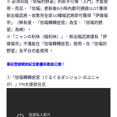
※ 必須完成『信喵的野望』的新手引導「入門」才能使
用。而且，『信喵』更新後8小時內都可通過SLOT獲得
新出喵武將。收集完全部10種喵武將即可獲得「伊達喵
宗」（稀有度・『信喵轉轉迷宮』為宝、『信喵的野
望』為稀）。
※「ニャンの利休（喵利休）」、新出喵武將還有「伊
達喵宗」不僅能在『信喵轉轉迷宮』使用，在『信喵的
野望』全平台也能使用 。
事前登録開始紀念動畫和歌曲公開！
①『信喵轉轉迷宮（ぐるぐるダンジョン のぶニャ
が）』PR大使就任式