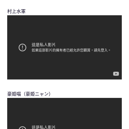
村上水軍
豪姫喵（豪姫ニャン）