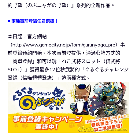
的野望（のぶニャがの野望）』系列的全新作品。
■ 兩種事前登錄任君選擇！
本日起，官方網站
（http://www.gamecity.ne.jp/form/gurunyaga_pre）事
前登錄預約開始。本次事前登提供，通過郵箱方式的
「簡單登録」和可以玩「ねこ武将スロット（貓武將
SLOT）」獲得最多12位秒武將的「ぐるぐるチャレンジ
登録（信喵轉轉登錄）」這兩種方式。