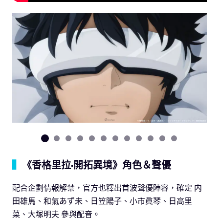
▍
《香格里拉·開拓異境》角色＆聲優
配合企劃情報解禁，官方也釋出首波聲優陣容，確定 内
田雄馬、和氣あず未、日笠陽子、小市眞琴、日高里
菜、大塚明夫 參與配音。