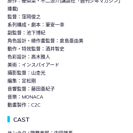
原作：硬梨菜・不二涼介(講談社「週刊少年マガジン」
連載)
監督：窪岡俊之
系列構成・劇本：筆安一幸
副監督：池下博紀
角色設計・總作畫監督：倉島亜由美
動作・特效監督：酒井智史
色彩設計：高木雅人
美術：インスパイアード
攝影監督：山杢光
編集：定松剛
音響監督：藤田亜紀子
音樂：MONACA
動畫製作：C2C
▍
CAST