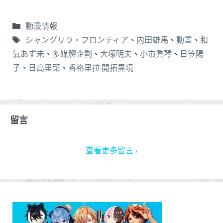
動漫情報
シャングリラ・フロンティア
、
内田雄馬
、
動畫
、
和
氣あず未
、
多媒體企劃
、
大塚明夫
、
小市眞琴
、
日笠陽
子
、
日高里菜
、
香格里拉·開拓異境
留言
查看更多留言 ›