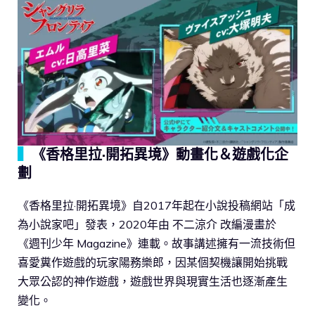
▍
《香格里拉·開拓異境》動畫化＆遊戲化企
劃
《香格里拉·開拓異境》自2017年起在小說投稿網站「成
為小說家吧」發表，2020年由 不二涼介 改編漫畫於
《週刊少年 Magazine》連載。故事講述擁有一流技術但
喜愛糞作遊戲的玩家陽務樂郎，因某個契機讓開始挑戰
大眾公認的神作遊戲，遊戲世界與現實生活也逐漸產生
變化。