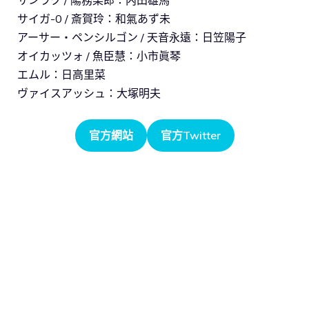
サンラク / 陽務楽郎：内田雄馬
サイガ-0 / 斎賀玲：和氣あず未
アーサー・ペンシルゴン / 天音永遠：日笠陽子
オイカッツォ / 魚臣慧：小市眞琴
エムル：日高里菜
ヴァイスアッシュ：大塚明夫
官方網站
官方Twitter