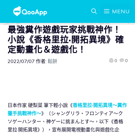
MENU
最強糞作遊戲玩家挑戰神作！
小說《香格里拉·開拓異境》確
定動畫化＆遊戲化！
0
0
2022/07/07
作者:
鬆餅
日本作家 硬梨菜 筆下輕小說《
香格里拉·開拓異境～糞作
獵手挑戰神作～
》（シャングリラ・フロンティア〜ク
ソゲーハンター、神ゲーに挑まんとす〜，以下《香格
里拉·開拓異境》），宣布展開電視動畫化與遊戲化企