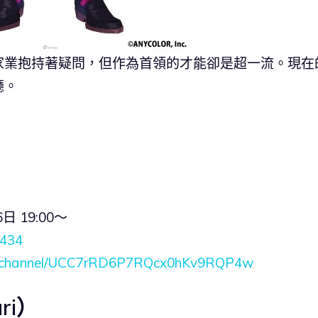
家業抱持著疑問，但作為首領的才能卻是超一流。現在
廳。
 19:00〜
2434
om/channel/UCC7rRD6P7RQcx0hKv9RQP4w
ri）