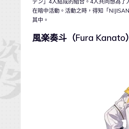
デン」4人結成的組合。4人共同想為了
在暗中活動。活動之時，得知「NIJIS
其中。
風楽奏斗（Fura Kanato