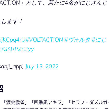
ACTION」として、新たに4名がにじさんじ
たします！
/fdjKCpq4rU
#VOLTACTION
#ヴォルタ
#にじ
om/GKRPZrLfyy
sanji_app)
July 13, 2022
紹
」「渡会雲雀」「四季凪アキラ」「セラフ・ダズルガ