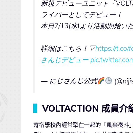
新規デビューユニット「VOLT
ライバーとしてデビュー！
本日7/13(水)より活動開始い
詳細はこちら！▽
https://t.co
さんじデビュー
pic.twitter.c
— にじさんじ公式
(@niji
▍
VOLTACTION 成員介
寄宿學校內經常聚在一起的「風楽奏斗