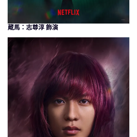
蔵馬：志尊淳 飾演