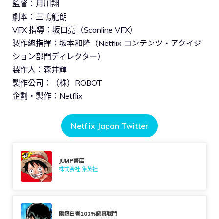
監督：月川翔
劇本：三嶋龍朗
VFX 指導：坂口亮（Scanline VFX）
製作總指揮：坂本和隆（Netflix コンテンツ・アクイジ
ション部門ディレクター）
製作人：森井輝
製作公司：（株）ROBOT
企劃・製作：Netflix
Netflix Japan Twitter
JUMP書店
株式会社 集英社
幽遊白書100%認真戰鬥