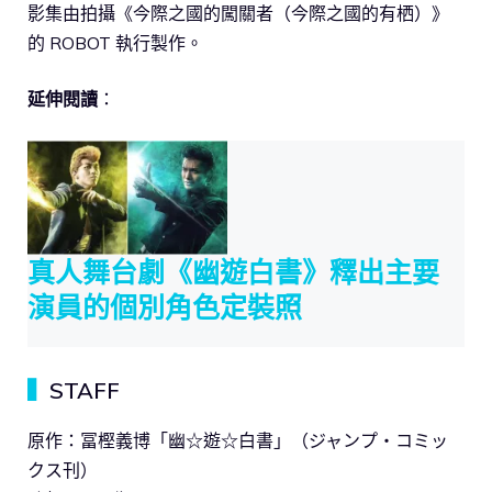
影集由拍攝《今際之國的闖關者（今際之國的有栖）》
的 ROBOT 執行製作。
延伸閱讀
：
真人舞台劇《幽遊白書》釋出主要
演員的個別角色定裝照
▍
STAFF
原作：冨樫義博「幽☆遊☆白書」（ジャンプ・コミッ
クス刊）