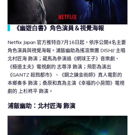
▍
《幽遊白書》角色演員＆視覺海報
Netflix Japan 官方推特自7月16日起，依序公開4名主要
角色演員與視覺海報。浦飯幽助為搖滾樂團 DISH// 主唱
北村匠海 飾演；蔵馬為參演過《網球王子》音樂劇、
《極道主夫》電視劇的 志尊淳 飾演；飛影為演出
《GANTZ 殺戮都市》、《鋼之鍊金術師》真人電影的
本鄉奏多 飾演；桑原和真為主演《幸福的小房間》電視
劇的 上杉柊平 飾演。
浦飯幽助：北村匠海 飾演