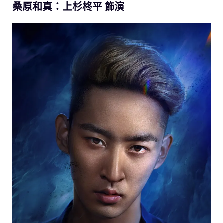
桑原和真：上杉柊平 飾演