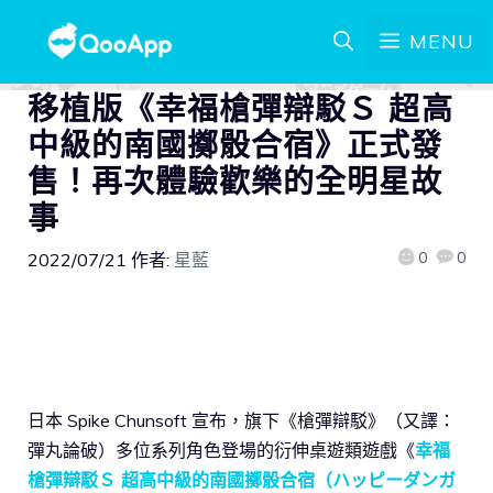
MENU
移植版《幸福槍彈辯駁Ｓ 超高
中級的南國擲骰合宿》正式發
售！再次體驗歡樂的全明星故
事
0
0
2022/07/21
作者:
星藍
日本 Spike Chunsoft 宣布，旗下《槍彈辯駁》（又譯：
彈丸論破）多位系列角色登場的衍伸桌遊類遊戲《
幸福
槍彈辯駁Ｓ 超高中級的南國擲骰合宿（ハッピーダンガ