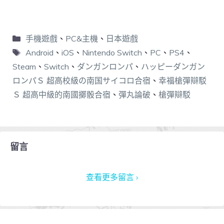
手機遊戲
、
PC&主機
、
日本遊戲
Android
、
iOS
、
Nintendo Switch
、
PC
、
PS4
、
Steam
、
Switch
、
ダンガンロンパ
、
ハッピーダンガン
ロンパＳ 超高校級の南国サイコロ合宿
、
幸福槍彈辯駁
Ｓ 超高中級的南國擲骰合宿
、
彈丸論破
、
槍彈辯駁
留言
查看更多留言 ›