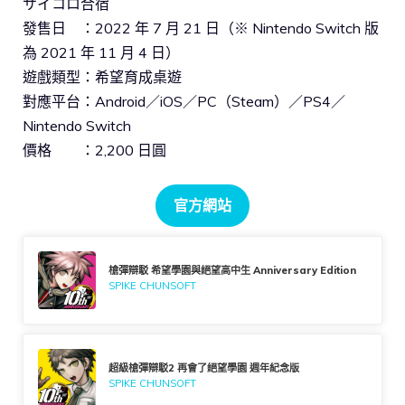
サイコロ合宿
發售日 ：2022 年 7 月 21 日（※ Nintendo Switch 版
為 2021 年 11 月 4 日）
遊戲類型：希望育成桌遊
對應平台：Android／iOS／PC（Steam）／PS4／
Nintendo Switch
價格 ：2,200 日圓
官方網站
槍彈辯駁 希望學園與絕望高中生 Anniversary Edition
SPIKE CHUNSOFT
超級槍彈辯駁2 再會了絕望學園 週年紀念版
SPIKE CHUNSOFT