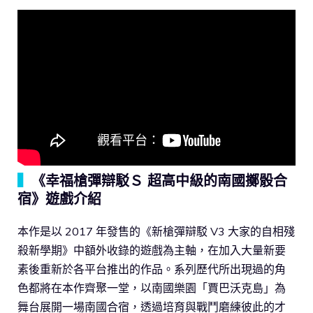
▍
《幸福槍彈辯駁Ｓ 超高中級的南國擲骰合
宿》遊戲介紹
本作是以 2017 年發售的《新槍彈辯駁 V3 大家的自相殘
殺新學期》中額外收錄的遊戲為主軸，在加入大量新要
素後重新於各平台推出的作品。系列歷代所出現過的角
色都將在本作齊聚一堂，以南國樂園「賈巴沃克島」為
舞台展開一場南國合宿，透過培育與戰鬥磨練彼此的才