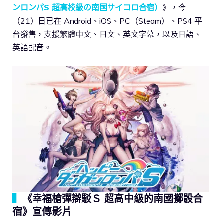
ンロンパS 超高校級の南国サイコロ合宿）
》，今
（21）日已在 Android、iOS、PC（Steam）、PS4 平
台發售，支援繁體中文、日文、英文字幕，以及日語、
英語配音。
▍
《幸福槍彈辯駁Ｓ 超高中級的南國擲骰合
宿》宣傳影片