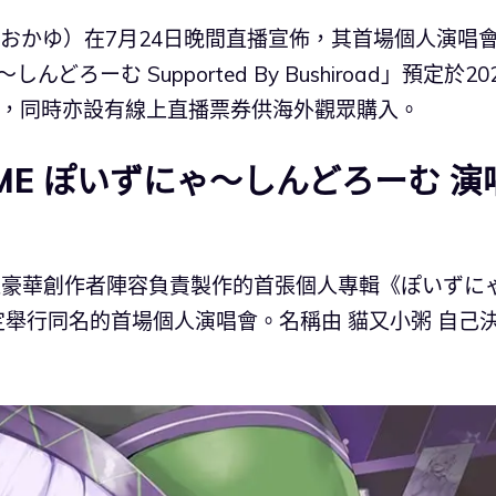
おかゆ）在7月24日晚間直播宣佈，其首場個人演唱
んどろーむ Supported By Bushiroad」預定於20
en 舉行，同時亦設有線上直播票券供海外觀眾購入。
ROME ぽいずにゃ〜しんどろーむ 演
由超豪華創作者陣容負責製作的首張個人專輯《ぽいずに
舉行同名的首場個人演唱會。名稱由 貓又小粥 自己
。