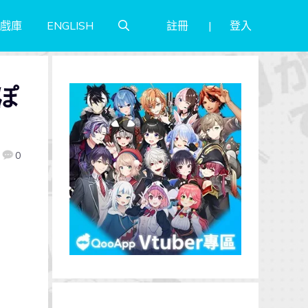
註冊
登入
戲庫
ENGLISH
 ぽ
0