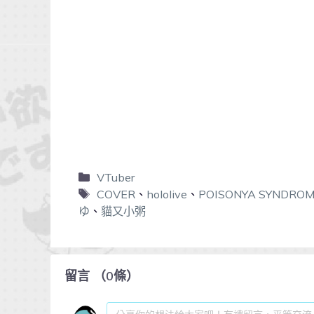
VTuber
COVER
、
hololive
、
POISONYA SYNDRO
ゆ
、
貓又小粥
留言
（
0
條）