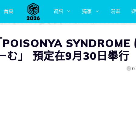
首頁
資訊
獨家
漫畫
遊
「POISONYA SYNDROME
む」 預定在9月30日舉行
0