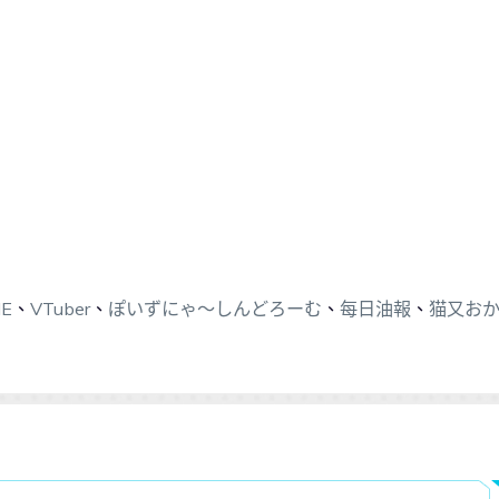
ME
、
VTuber
、
ぽいずにゃ〜しんどろーむ
、
每日油報
、
猫又お