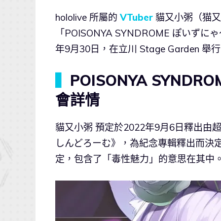
hololive 所屬的
VTuber
貓又小粥（猫又
「POISONYA SYNDROME ぽいずにゃ〜し
年9月30日，在立川 Stage Gard
▍
POISONYA SYND
會詳情
貓又小粥 預定於2022年9月6日釋出
しんどろーむ》，為紀念專輯釋出而決定
定，包含了「毒性魅力」的意思在其中