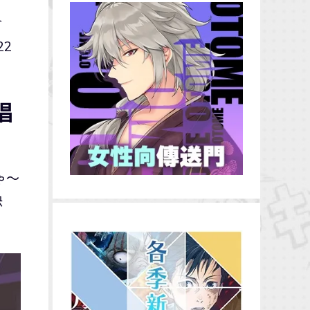
會
22
唱
ゃ〜
決