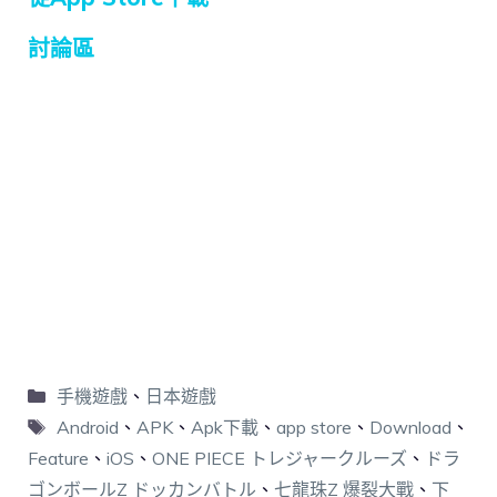
討論區
手機遊戲
、
日本遊戲
Android
、
APK
、
Apk下載
、
app store
、
Download
、
Feature
、
iOS
、
ONE PIECE トレジャークルーズ
、
ドラ
ゴンボールZ ドッカンバトル
、
七龍珠Z 爆裂大戰
、
下