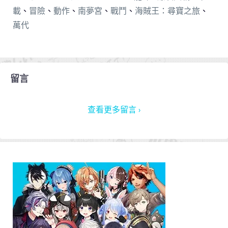
載
、
冒險
、
動作
、
南夢宮
、
戰鬥
、
海賊王：尋寶之旅
、
萬代
留言
查看更多留言 ›