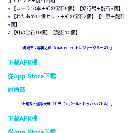
界王セット＋龍石2個】
5.【コーラ10本＋虹の宝石5個】【修行場＋龍石5個】
6.【わたあめ12個セット＋虹の宝石2個】【仙豆＋龍石
5個】
7.【虹の宝石10個】【龍石10個】
「海賊王：尋寶之旅（ONE PIECE トレジャークルーズ）」
下載APK檔
從App Store下載
討論區
「七龍珠Z 爆裂大戰（ドラゴンボールZ ドッカンバトル）」
下載APK檔
從App Store下載