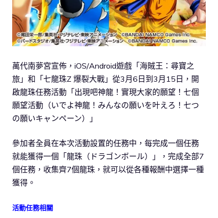
萬代南夢宮宣佈，iOS/Android遊戲「海賊王：尋寶之
旅」和「七龍珠Z 爆裂大戰」從3月6日到3月15日，開
啟龍珠任務活動「出現吧神龍！實現大家的願望！七個
願望活動（いでよ神龍！みんなの願いを叶えろ！七つ
の願いキャンペーン）」
參加者全員在本次活動設置的任務中，每完成一個任務
就能獲得一個「龍珠（ドラゴンボール）」，完成全部7
個任務，收集齊7個龍珠，就可以從各種報酬中選擇一種
獲得。
活動任務相關