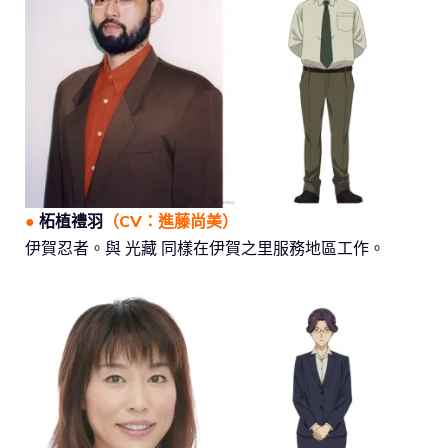
●
柘植禮羽
（CV：
進藤尚美
）
伊賀忍者。與 光藏 同樣在伊賀之里服務地區工作。