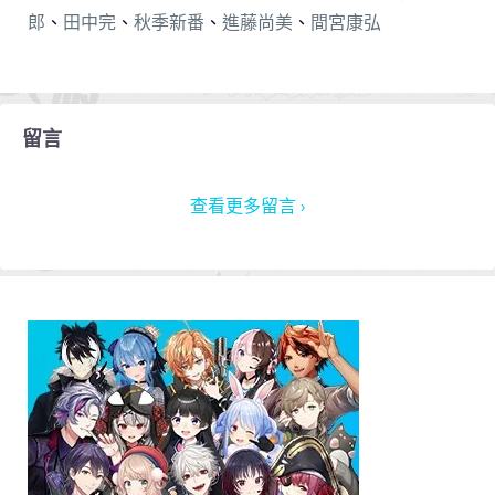
郎
、
田中完
、
秋季新番
、
進藤尚美
、
間宮康弘
留言
查看更多留言 ›