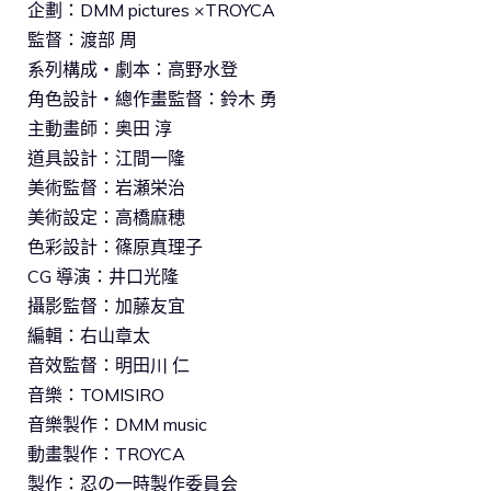
企劃：DMM pictures ×TROYCA
監督：渡部 周
系列構成・劇本：高野水登
角色設計・總作畫監督：鈴木 勇
主動畫師：奥田 淳
道具設計：江間一隆
美術監督：岩瀬栄治
美術設定：高橋麻穂
色彩設計：篠原真理子
CG 導演：井口光隆
攝影監督：加藤友宜
編輯：右山章太
音效監督：明田川 仁
音樂：TOMISIRO
音樂製作：DMM music
動畫製作：TROYCA
製作：忍の一時製作委員会