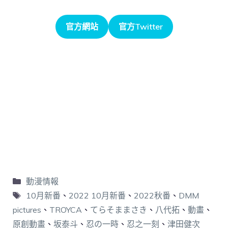
官方網站
官方Twitter
動漫情報
10月新番
、
2022 10月新番
、
2022秋番
、
DMM
pictures
、
TROYCA
、
てらそままさき
、
八代拓
、
動畫
、
原創動畫
、
坂泰斗
、
忍の一時
、
忍之一刻
、
津田健次