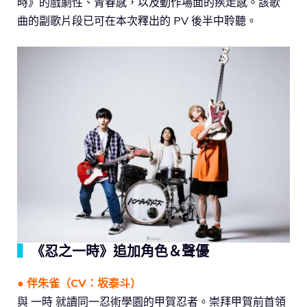
時》的戲劇性、青春感，以及動作場面的疾走感。該歌
曲的副歌片段已可在本次釋出的 PV 後半中聆聽。
▍
《忍之一時》追加角色＆聲優
●
伴朱
雀（CV：坂泰斗）
與 一時 就讀同一忍術學園的甲賀忍者。崇拜甲賀前首領