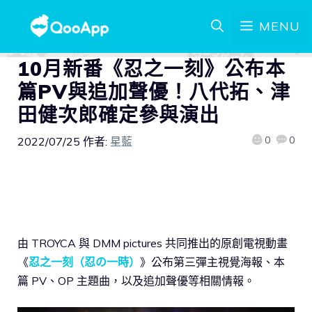
MENU
10月新番《忍之一刻》公布本
篇PV與追加聲優！八代拓、津
田健次郎確定參與演出
0
0
2022/07/25
作者:
星藍
由 TROYCA 與 DMM pictures 共同推出的原創電視動畫
《
忍之一刻（忍の一時）
》公布第三彈主視覺海報、本
篇 PV、OP 主題曲，以及追加聲優等相關情報。