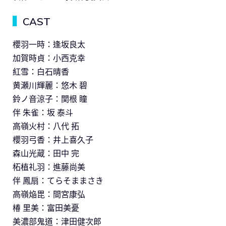
▍
CAST
櫻羽一時：逢坂良太
加賀時貞：小西克幸
紅雪：白石晴香
黄瀬川輝麗：悠木 碧
鈴ノ音涼子：関根 瞳
伴 朱雀：坂 泰斗
高嶺火村：八代 拓
櫻羽弓香：井上喜久子
森山光蔵：田中 完
柘植礼羽：進藤尚美
伴 鳳扇：てらそままさき
高嶺焔毘：間宮康弘
椿 里美：富田美憂
美濃部鬼道：津田健次郎