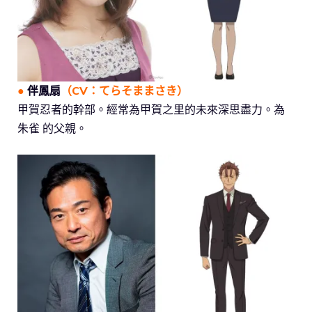
●
伴鳳扇
（CV：
てらそままさき
）
甲賀忍者的幹部。經常為甲賀之里的未來深思盡力。為
朱雀 的父親。