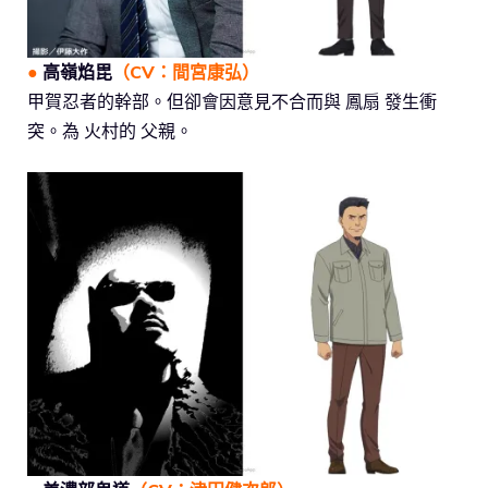
●
高嶺焰毘
（CV：
間宮康弘
）
甲賀忍者的幹部。但卻會因意見不合而與 鳳扇 發生衝
突。為 火村的 父親。