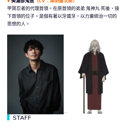
●
美濃部鬼道
（CV：
津田健次郎
）
甲賀忍者的代理首領。在原首領的弟弟 鬼神丸 死後，接
下首領的位子。是個有著以牙還牙，以力量統治一切的
思想的人。
▍
STAFF