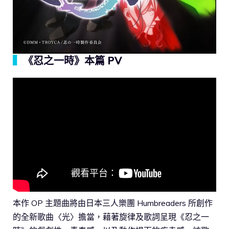
▍
《忍之一時》本篇 PV
本作 OP 主題曲將由日本三人樂團 Humbreaders 所創作
的全新歌曲〈光〉擔當，藉著旋律及歌詞呈現《忍之一