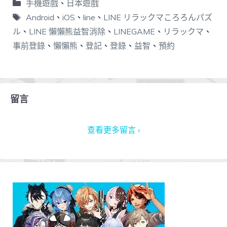
手機遊戲
、
日本遊戲
Android
、
iOS
、
line
、
LINE リラックマころろんパズ
ル
、
LINE 懶懶熊益智消除
、
LINEGAME
、
リラックマ
、
事前登錄
、
懶懶熊
、
登記
、
登錄
、
益智
、
預約
留言
查看更多留言 ›