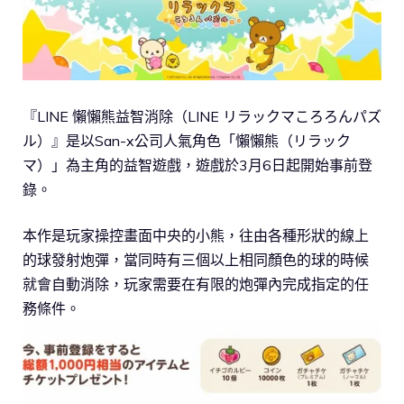
『LINE 懶懶熊益智消除（LINE リラックマころろんパズ
ル）』是以San-x公司人氣角色「懶懶熊（リラック
マ）」為主角的益智遊戲，遊戲於3月6日起開始事前登
錄。
本作是玩家操控畫面中央的小熊，往由各種形狀的線上
的球發射炮彈，當同時有三個以上相同顏色的球的時候
就會自動消除，玩家需要在有限的炮彈內完成指定的任
務條件。