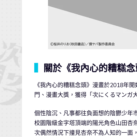
▍
關於《我內心的糟糕念
《我內心的糟糕念頭》漫畫於2018年
門、漫畫大獎，獲得「次にくるマンガ大
個性陰沉、凡事都往負面想的陰鬱少年
校園階級金字塔頂端的陽光角色山田杏
次偶然情況下撞見杏奈不為人知的一面