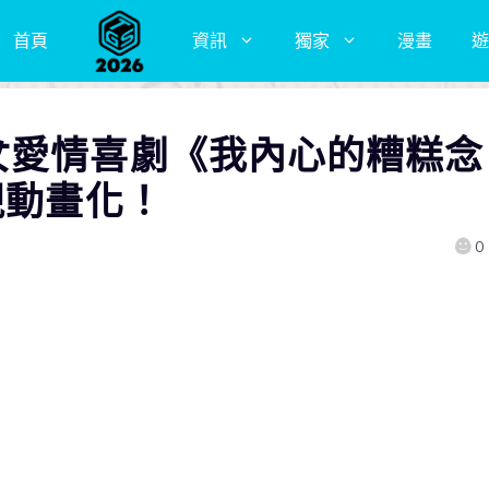
首頁
資訊
獨家
漫畫
遊
女愛情喜劇《我內心的糟糕念
視動畫化！
0