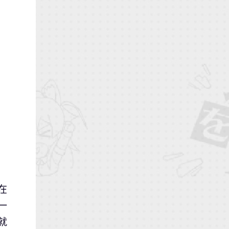
部
在
一
就