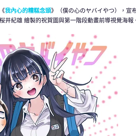
《
我內心的糟糕念頭
》（僕の心のヤバイやつ），宣
 桜井紀雄 繪製的祝賀圖與第一階段動畫前導視覺海報