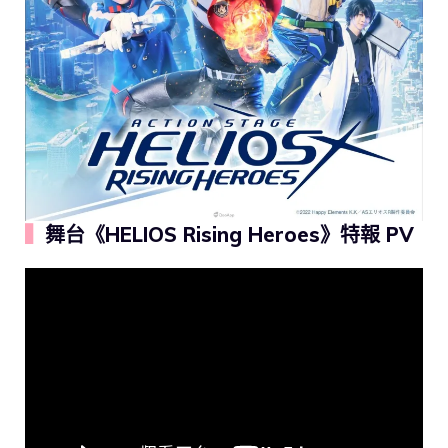
▍
舞台《HELIOS Rising Heroes》特報 PV