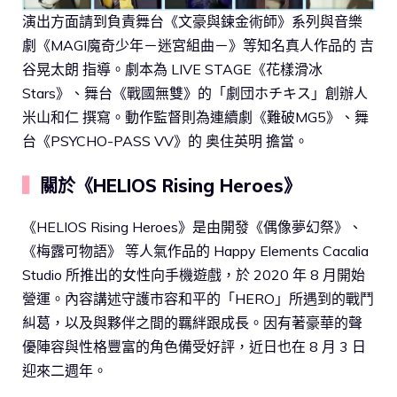
演出方面請到負責舞台《文豪與鍊金術師》系列與音樂
劇《MAGI魔奇少年－迷宮組曲－》等知名真人作品的 吉
谷晃太朗 指導。劇本為 LIVE STAGE《花樣滑冰
Stars》、舞台《戰國無雙》的「劇団ホチキス」創辦人
米山和仁 撰寫。動作監督則為連續劇《難破MG5》、舞
台《PSYCHO-PASS VV》的 奥住英明 擔當。
▍
關於《HELIOS Rising Heroes》
《HELIOS Rising Heroes》是由開發《偶像夢幻祭》、
《梅露可物語》 等人氣作品的 Happy Elements Cacalia
Studio 所推出的女性向手機遊戲，於 2020 年 8 月開始
營運。內容講述守護市容和平的「HERO」所遇到的戰鬥
糾葛，以及與夥伴之間的羈絆跟成長。因有著豪華的聲
優陣容與性格豐富的角色備受好評，近日也在 8 月 3 日
迎來二週年。