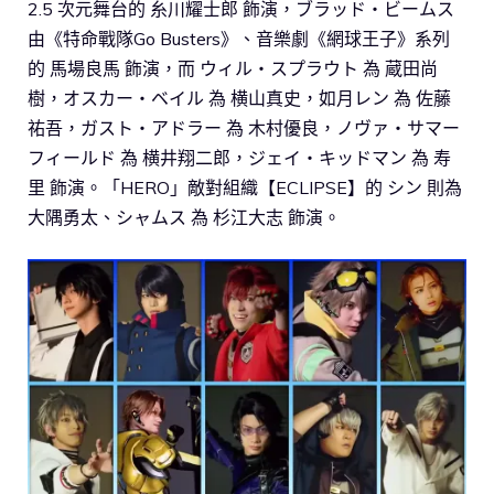
2.5 次元舞台的 糸川耀士郎 飾演，ブラッド・ビームス
由《特命戰隊Go Busters》、音樂劇《網球王子》系列
的 馬場良馬 飾演，而 ウィル・スプラウト 為 蔵田尚
樹，オスカー・ベイル 為 横山真史，如月レン 為 佐藤
祐吾，ガスト・アドラー 為 木村優良，ノヴァ・サマー
フィールド 為 横井翔二郎，ジェイ・キッドマン 為 寿
里 飾演。「HERO」敵對組織【ECLIPSE】的 シン 則為
大隅勇太、シャムス 為 杉江大志 飾演。