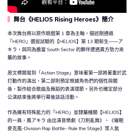
▍
舞台《HELIOS Rising Heroes》簡介
本次舞台將以原作遊戲第 1 章為主軸，描述剛通過
「HERO」選拔試驗的【HELIOS】第 13 期新生——ア
キラ，與同為擔當 South Sector 的夥伴遭遇異方勢力來
襲的故事。
原文標題寫到「Action Stage」意味著第一部將著重於武
打動作的演出，第二部則預定根據角色們的個性與關
係，製作結合歌曲及舞蹈的表演環節。另外也確定部分
公演結束後將舉行幕後談話活動。
作為擁有特殊能力的「HERO」並隸屬機關【HELIOS】
的一員，鳳アキラ 由出演音樂劇《刀劍亂舞》、《催眠
麥克風-Division Rap Battle- Rule the Stage》等人氣