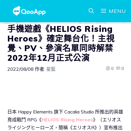
MENU
手機遊戲《HELIOS Rising
Heroes》確定舞台化！主視
覺、PV、參演名單同時解禁
2022年12月正式公演
0
0
2022/08/08
作者:
星藍
日本 Happy Elements 旗下 Cacalia Studio 所推出的英雄
育成戰鬥 RPG《
HELIOS Rising Heroes
》（エリオス
ライジングヒーローズ，簡稱《エリオスR》）宣布推出