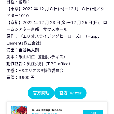
日程．會場：
【東京】2022 年 12 月 8 日(木)－12 月 18 日(日)／シ
アター1010
【京都】2022 年 12 月 23 日(金)－12 月 25 日(日)／ロ
ームシアター京都 サウスホール
原作：『エリオスライジングヒーローズ』（Happy
Elements株式会社）
演出：吉谷晃太朗
劇本：米山和仁（劇団ホチキス）
動作監督：奥住英明（T.P.O. office）
主辦：ASエリオスR製作委員会
票價：9,900 円
官方網站
官方Twitter
Helios Rising Heroes