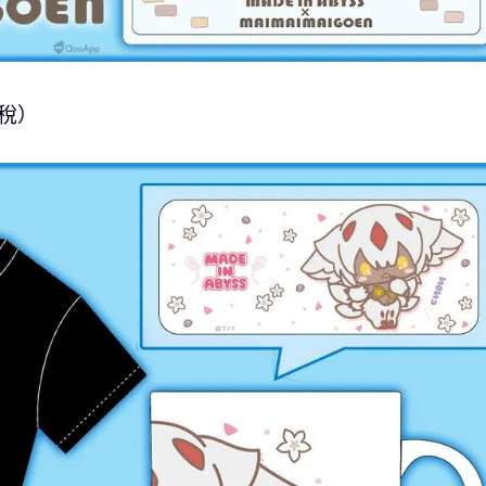
）
含稅）