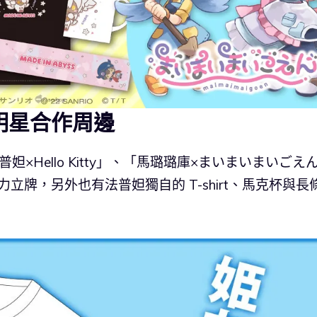
明星合作周邊
×Hello Kitty」、「馬璐璐庫×まいまいまいごえ
壓克力立牌，另外也有法普妲獨自的 T-shirt、馬克杯與長