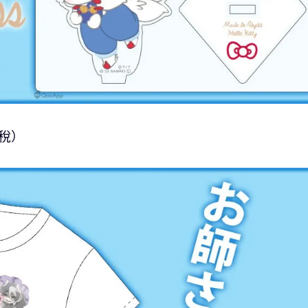
）
含稅）