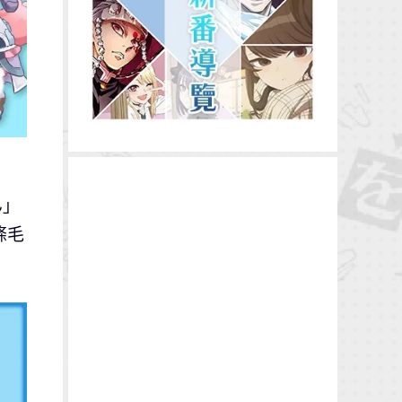
ん」
條毛