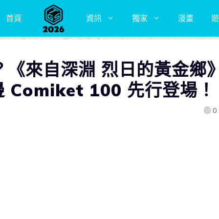
首頁
資訊
獨家
漫畫
遊
深淵？《來自深淵 烈日的黃金鄉
omiket 100 先行登場！
0