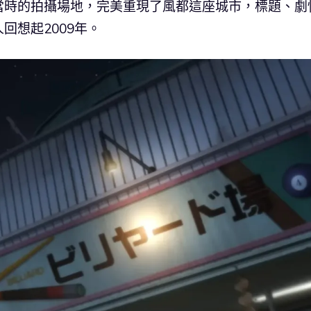
當時的拍攝場地，完美重現了風都這座城市，標題、劇
回想起2009年。