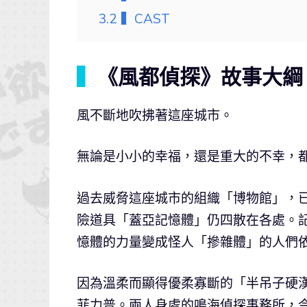
3.2
▍CAST
▍
《風都偵探》故事大綱
風不斷地吹拂著這座城市。
無論是小小的幸福，還是重大的不幸，都
過去威脅這座城市的組織「博物館」，
險道具「蓋亞記憶體」仍四散在各處。
憶體的力量變成怪人「摻雜體」的人們
因為溫柔而顯得優柔寡斷的「半吊子硬漢
菲力普。兩人身處的鳴海偵探事務所，