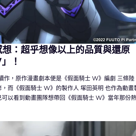
2感想：超乎想像以上的品質與還原
W」！
續作，原作漫畫劇本便是《假面騎士 W》編劇 三條陸
，而《假面騎士 W》的製作人 塚田英明 也作為動畫
已可以看到動畫團隊想帶回《假面騎士 W》當年那份