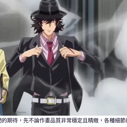
們的期待，先不論作畫品質非常穩定且精緻，各種細節