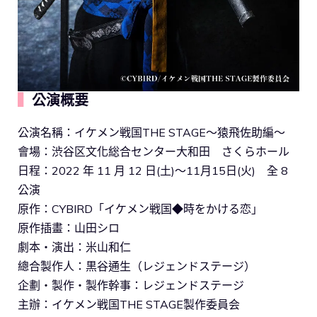
▍
公演概要
公演名稱：イケメン戦国THE STAGE～猿飛佐助編～
會場：渋谷区文化総合センター大和田 さくらホール
日程：2022 年 11 月 12 日(土)～11月15日(火) 全 8
公演
原作：CYBIRD「イケメン戦国◆時をかける恋」
原作插畫：山田シロ
劇本・演出：米山和仁
總合製作人：黒谷通生（レジェンドステージ）
企劃・製作・製作幹事：レジェンドステージ
主辦：イケメン戦国THE STAGE製作委員会