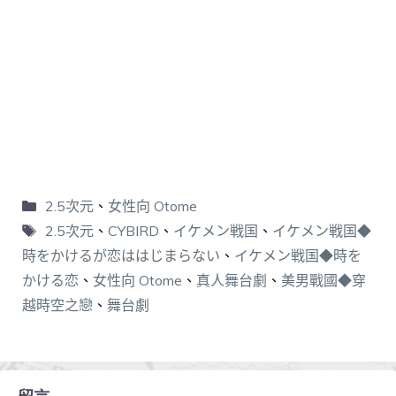
2.5次元
、
女性向 Otome
2.5次元
、
CYBIRD
、
イケメン戦国
、
イケメン戦国◆
時をかけるが恋ははじまらない
、
イケメン戦国◆時を
かける恋
、
女性向 Otome
、
真人舞台劇
、
美男戰國◆穿
越時空之戀
、
舞台劇