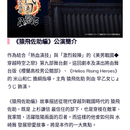
▍
《猿飛佐助編》公演簡介
作為結合「熱血演技」與「激烈殺陣」的《美男戰國◆
穿越時空之戀》第九部舞台劇，這回劇本及演出將由舞
台版《櫻蘭高校男公關部》、《Helios Rising Heroes》
的 米山和仁 擔綱指導，主角 猿飛佐助 則由 早乙女じょ
うじ 飾演。
《猿飛佐助編》故事描述從現代穿越到戰國時代的 猿飛
佐助，既是 上杉謙信 最信任的部下，也是穿梭在敵軍、
我軍間，活躍陰陽兩面的忍者。而這樣的他會如何與 水
崎舞 發展戀愛故事，將是本作的一大焦點。