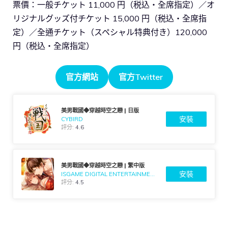
票價：一般チケット 11,000 円（税込・全席指定）／オ
リジナルグッズ付チケット 15,000 円（税込・全席指
定）／全通チケット（スペシャル特典付き）120,000
円（税込・全席指定）
官方網站
官方Twitter
美男戰國◆穿越時空之戀 | 日版
安裝
CYBIRD
評分:
4.6
美男戰國◆穿越時空之戀 | 繁中版
安裝
ISGAME DIGITAL ENTERTAINMENT CO., LTD.
評分:
4.5