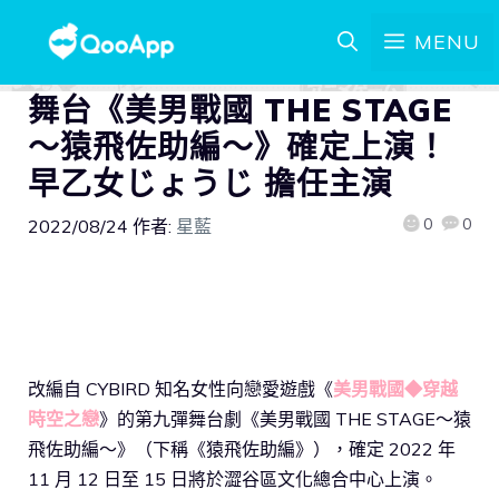
MENU
舞台《美男戰國 THE STAGE
～猿飛佐助編～》確定上演！
早乙女じょうじ 擔任主演
0
0
2022/08/24
作者:
星藍
改編自 CYBIRD 知名女性向戀愛遊戲《
美男戰國◆穿越
時空之戀
》的第九彈舞台劇《美男戰國 THE STAGE～猿
飛佐助編～》（下稱《猿飛佐助編》），確定 2022 年
11 月 12 日至 15 日將於澀谷區文化總合中心上演。