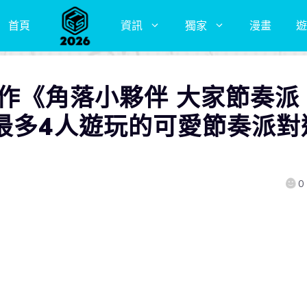
首頁
資訊
獨家
漫畫
遊
 新作《角落小夥伴 大家節奏派
 最多4人遊玩的可愛節奏派對
0