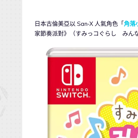
日本古倫美亞以 San-X 人氣角色「
角落
家節奏派對》（すみっコぐらし みんなで