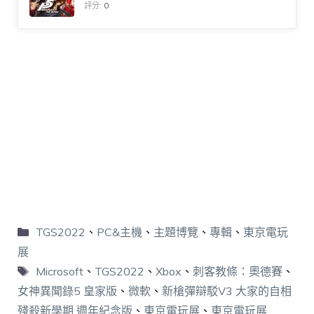
評分:
0
TGS2022
、
PC&主機
、
主題博覽
、
專輯
、
東京電玩
展
Microsoft
、
TGS2022
、
Xbox
、
刺客教條：奧德賽
、
女神異聞錄5 皇家版
、
微軟
、
新槍彈辯駁V3 大家的自相
殘殺新學期 週年紀念版
、
東京電玩展
、
東京電玩展