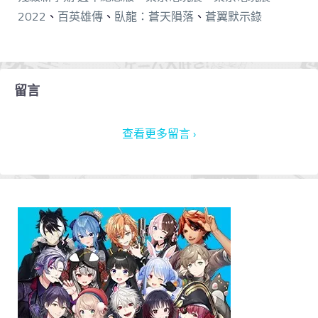
2022
、
百英雄傳
、
臥龍：蒼天隕落
、
蒼翼默示錄
留言
查看更多留言 ›