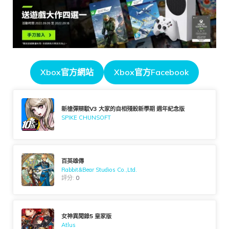
Xbox官方網站
Xbox官方Facebook
新槍彈辯駁V3 大家的自相殘殺新學期 週年紀念版
SPIKE CHUNSOFT
百英雄傳
Rabbit&Bear Studios Co.,Ltd.
評分:
0
女神異聞錄5 皇家版
Atlus