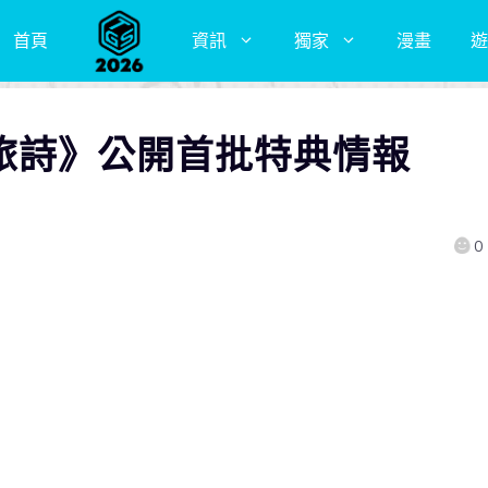
首頁
資訊
獨家
漫畫
遊
 時光旅詩》公開首批特典情報
售
0