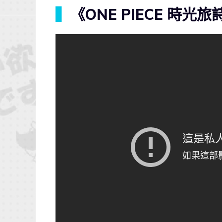
▍
《ONE PIECE 時