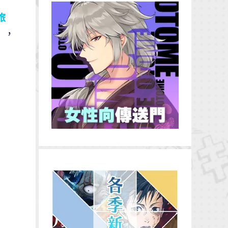
旅
售），