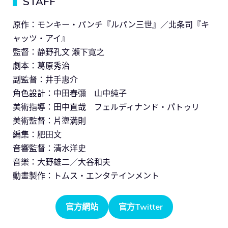
▍
STAFF
原作：モンキー・パンチ『ルパン三世』／北条司『キ
ャッツ・アイ』
監督：静野孔文 瀬下寛之
劇本：葛原秀治
副監督：井手惠介
角色設計：中田春彌 山中純子
美術指導：田中直哉 フェルディナンド・パトゥリ
美術監督：片塰満則
編集：肥田文
音響監督：清水洋史
音樂：大野雄二／大谷和夫
動畫製作：トムス・エンタテインメント
官方網站
官方Twitter