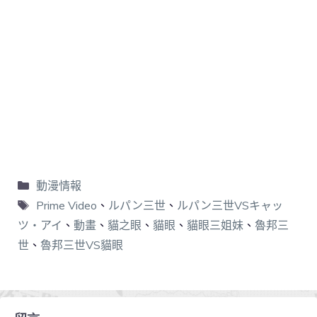
動漫情報
Prime Video
、
ルパン三世
、
ルパン三世VSキャッ
ツ・アイ
、
動畫
、
貓之眼
、
貓眼
、
貓眼三姐妹
、
魯邦三
世
、
魯邦三世VS貓眼